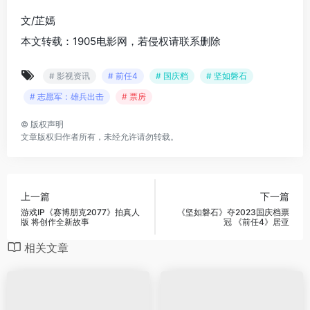
文/芷嫣
本文转载：1905电影网，若侵权请联系删除
# 影视资讯
# 前任4
# 国庆档
# 坚如磐石
# 志愿军：雄兵出击
# 票房
©
版权声明
文章版权归作者所有，未经允许请勿转载。
上一篇
下一篇
游戏IP《赛博朋克2077》拍真人
《坚如磐石》夺2023国庆档票
版 将创作全新故事
冠 《前任4》居亚
相关文章