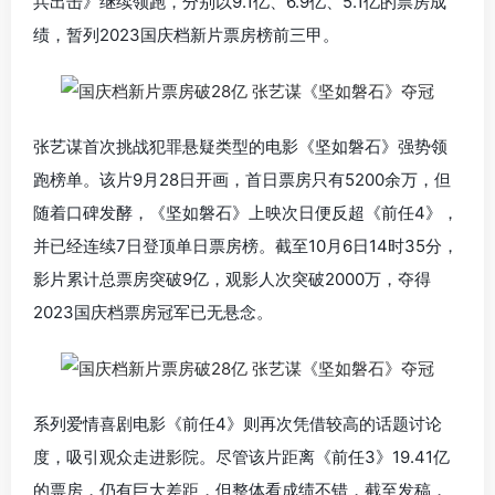
兵出击》继续领跑，分别以9.1亿、6.9亿、5.1亿的票房成
绩，暂列2023国庆档新片票房榜前三甲。
张艺谋首次挑战犯罪悬疑类型的电影
《坚如磐石》强势领
跑榜单。该片
9月28日开画，首日票房只有5200余万，但
随着口碑发酵，《坚如磐石》上映次日便反超《前任4》，
并已经连续7日登顶单日票房榜。截至10月6日14时35分，
影片累计总票房突破9亿，观影人次突破2000万，夺得
2023国庆档票房冠军已无悬念。
系列爱情喜剧电影《前任4》则再次凭借较高的话题讨论
度，吸引观众走进影院。尽管该片距离《前任3》19.41亿
的票房，仍有巨大差距，但整体看成绩不错，截至发稿，