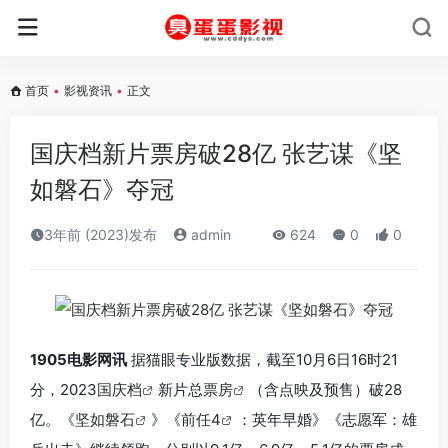
首页
•
影视资讯
•
正文
国庆档新片票房破28亿 张艺谋《坚
如磐石》夺冠
3年前 (2023)发布
admin
624
0
0
1905电影网讯
据猫眼专业版数据，截至10月6日16时21
分，2023
国庆档
新片总
票房
（含点映及预售）破28
亿。《
坚如磐石
》《
前任4
：英年早婚》《志愿军：雄