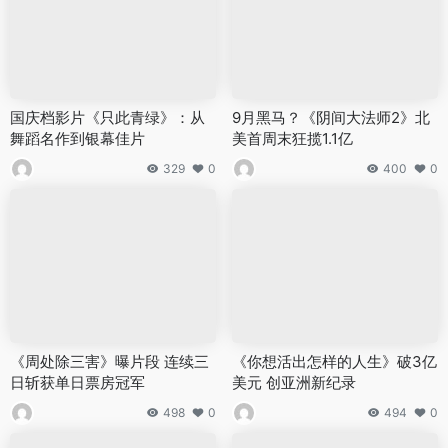
国庆档影片《只此青绿》：从
9月黑马？《阴间大法师2》北
舞蹈名作到银幕佳片
美首周末狂揽1.1亿
329
0
400
0
《周处除三害》曝片段 连续三
《你想活出怎样的人生》破3亿
日斩获单日票房冠军
美元 创亚洲新纪录
498
0
494
0