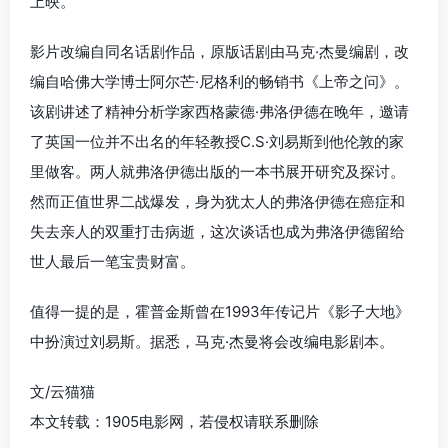
上映。
影片改编自同名话剧作品，原版话剧由马克·杰曼编剧，改
编自哈佛大学博士阿尔芒·尼格利的畅销书《上帝之问》。
该剧讲述了精神分析学家西格蒙德·弗洛伊德在晚年，邀请
了英国一位并不出名的年轻教授C.S·刘易斯到他伦敦的家
里做客。两人就弗洛伊德出版的一本书展开研究及探讨。
然而正值世界二战爆发，身为犹太人的弗洛伊德在癌症和
失去亲人的双重打击病逝，这次谈话也成为弗洛伊德留给
世人最后一笔宝贵财富。
值得一提的是，霍普金斯曾在1993年传记片《影子大地》
中扮演过刘易斯。据悉，马克·杰曼将会改编电影剧本。
文/云猫猫
本文转载：1905电影网，若侵权请联系删除