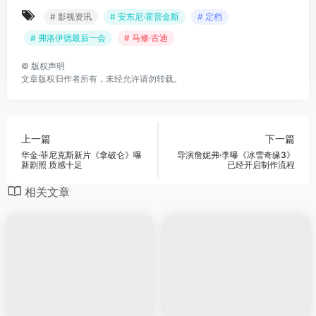
# 影视资讯
# 安东尼·霍普金斯
# 定档
# 弗洛伊德最后一会
# 马修·古迪
©
版权声明
文章版权归作者所有，未经允许请勿转载。
上一篇
下一篇
华金·菲尼克斯新片《拿破仑》曝
导演詹妮弗·李曝《冰雪奇缘3》
新剧照 质感十足
已经开启制作流程
相关文章