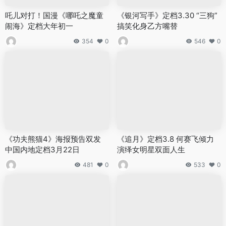
吒儿对打！国漫《哪吒之魔童
《银河写手》定档3.30 “三狗”
闹海》定档大年初一
搞笑化身乙方嘴替
354
0
546
0
《功夫熊猫4》海报预告双发
《追月》定档3.8 何赛飞倾力
中国内地定档3月22日
演绎女明星双面人生
481
0
533
0