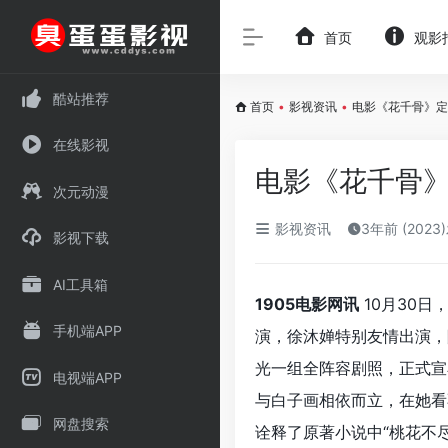
首页
观影
酷站推荐
首页
•
影视资讯
•
电影《花千骨》定
在线影视
电影《花千骨》
次元动漫
影视资讯
3年前 (2023
影视下载
AI工具箱
1905电影网讯
10月30日
手机端APP
演，徐沐婵特别友情出演，
光一组全阵容剧照，正式宣
电视端APP
与白子画相依而立，在她看
网盘搜索
诠释了原著小说中“桃花不