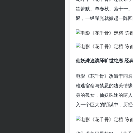
笙箫默、单春秋、落十一、
聚，一经曝光就掀起一阵回
仙妖殊途演绎旷世绝恋
经
电影《花千骨》改编于同名
难逃宿命与禁忌的凄美情缘
身的孤女，仙妖殊途的两人
入一个巨大的阴谋中，历经