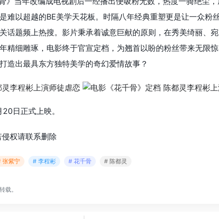
千骨》当年改编成电视剧后一经播出便吸粉无数，热度一骑绝尘，
是难以超越的BE美学天花板。时隔八年经典重塑更是让一众粉
关话题频上热搜。影片秉承着诚意巨献的原则，在秀美绮丽、宛
年精细雕琢，电影终于官宣定档，为翘首以盼的粉丝带来无限惊
打造出最具东方独特美学的奇幻爱情故事？
月20日正式上映。
若侵权请联系删除
# 张紫宁
# 李程彬
# 花千骨
# 陈都灵
转载。