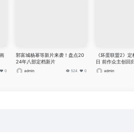
画
郭富城杨幂等新片来袭！盘点20
《坏蛋联盟2》定档
24年八部定档新片
日 前作众主创回
0
admin
524
0
admin