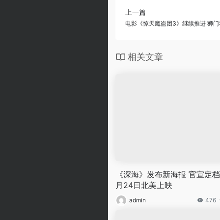
上一篇
电影《惊天魔盗团3》继续推进 狮
相关文章
《深海》发布新海报 官宣定档1
月24日北美上映
admin
476