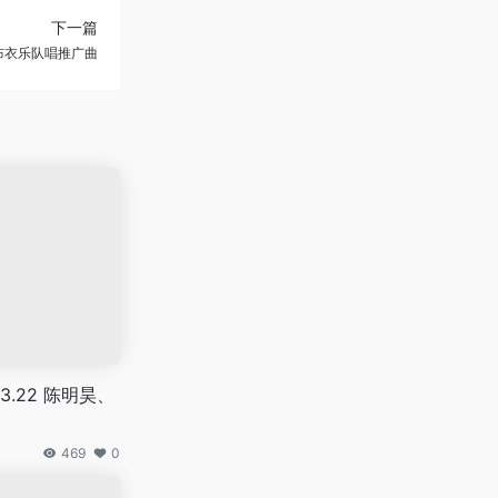
下一篇
布衣乐队唱推广曲
.22 陈明昊、
469
0