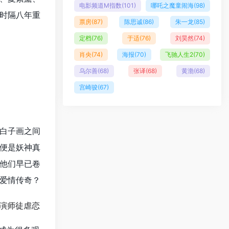
电影频道M指数
(101)
哪吒之魔童闹海
(98)
时隔八年重
票房
(87)
陈思诚
(86)
朱一龙
(85)
定档
(76)
于适
(76)
刘昊然
(74)
肖央
(74)
海报
(70)
飞驰人生2
(70)
乌尔善
(68)
张译
(68)
黄渤
(68)
宫崎骏
(67)
白子画之间
便是妖神真
他们早已卷
爱情传奇？