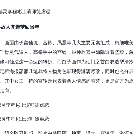
界故人齐聚梦回当年
，画面由长留仙境、宫铃、凤凰等几大主要元素组成，精细唯美
千骨灵气逼人，高举手中的宫铃，眼神欣喜中隐隐透着坚毅，象
修习仙法这一命运的转折。而白子画作为仙门之首白衣造型清冷
定档海报寥寥几笔就将人物角色展现得淋漓尽致，同时也充分展
。其中女主手持的宫铃既代表着两人情感的萌芽，更是官方为原
走向。
一组全阵容剧照，影片中杀阡陌、糖宝、轻水、霓漫天、洛河东