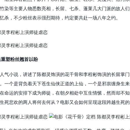
竹染等主要人物悉数亮相，长留、七杀、蓬莱几大门派的故人们
忆杀，不少粉丝表示强烈期待，约定要共赴一场八年之约。
典重塑
粉丝翘首以盼
人气小说，讲述了陈都灵饰演的花千骨和李程彬饰演的长留掌门
。一个是背负着天下苍生仙侠正道的上仙，一个是邪祟缠身生来
在命运的安排下成为师徒，在朝夕相处中互生情愫，然而却不知
生死悲欢的两人将何去何从？电影又会如何呈现这段跨越生死的