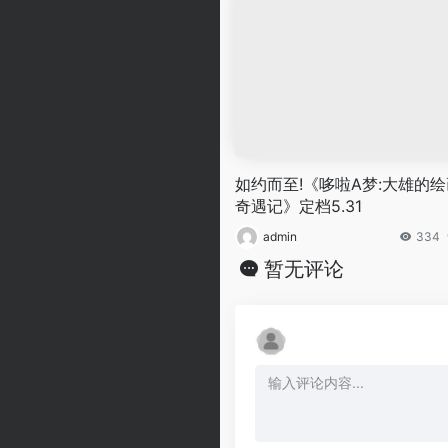
如约而至!《哆啦A梦:大雄的绘
奇遇记》定档5.31
admin
334
暂无评论