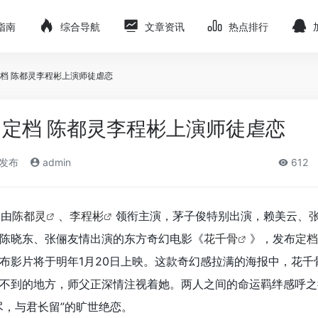
指南
综合导航
文章资讯
热点排行
档 陈都灵李程彬上演师徒虐恋
定档 陈都灵李程彬上演师徒虐恋
)发布
admin
612
，由
陈都灵
、
李程彬
领衔主演，茅子俊特别出演，赖美云、
陈晓东、张俪友情出演的东方奇幻电影《
花千骨
》，发布
定档
布影片将于明年1月20日上映。这款奇幻感拉满的海报中，花千
不到的地方，师父正深情注视着她。两人之间的命运羁绊感呼之
尽，与君长留”的旷世绝恋。