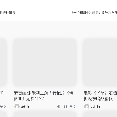
门将进行销售
《一个和四个》获周迅黄轩力荐 
1
安吉丽娜·朱莉主演！传记片《玛
电影《堡垒》定档3
丽亚》定档11.27
郭晓东暗战蛰伏
0
admin
483
0
admin