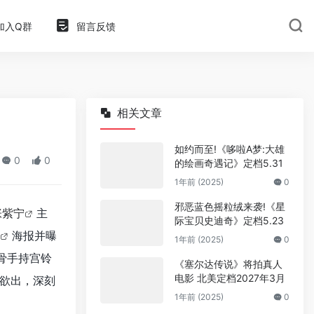
加入Q群
留言反馈
相关文章
如约而至!《哆啦A梦:大雄
0
0
的绘画奇遇记》定档5.31
1年前 (2025)
0
邪恶蓝色摇粒绒来袭!《星
张紫宁
主
际宝贝史迪奇》定档5.23
海报并曝
1年前 (2025)
0
骨手持宫铃
《塞尔达传说》将拍真人
电影 北美定档2027年3月
欲出，深刻
1年前 (2025)
0