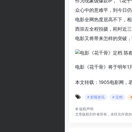
作为现象级爆款IP，《花
众心中的意难平，到今日仍
电影全网热度居高不下，相
西崇左全程拍摄，耗时近三
电影又将带来怎样的突破，
电影《花千骨》将于明年1
本文转载：1905电影网，
# 影视资讯
# 定档
©
版权声明
文章版权归作者所有，未经允许请勿