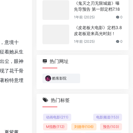
《鬼灭之刃无限城篇》曝
先导预告 第一部定档7.18
1年前 (2025)
0
《皮老板大电影》定档3.8
皮老板迎来高光时刻！
，意境十
1年前 (2025)
0
征着她从生
出尘，眼神
热门网址
现了花千骨
酷客影院
著粉特意埋
热门标签
动画电影
(211)
电影频道
(153)
M指数
(112)
刘德华
(106)
预告
(103)
、夏紫薰、