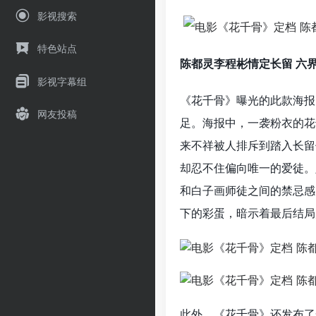
影视搜索
特色站点
陈都灵李程彬情定长留 六
影视字幕组
《花千骨》曝光的此款海报
网友投稿
足。海报中，一袭粉衣的花
来不祥被人排斥到踏入长留
却忍不住偏向唯一的爱徒。
和白子画师徒之间的禁忌感
下的彩蛋，暗示着最后结局
此外，《花千骨》还发布了