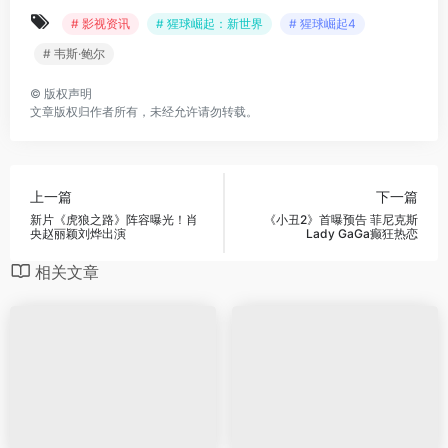
# 影视资讯
# 猩球崛起：新世界
# 猩球崛起4
# 韦斯·鲍尔
©
版权声明
文章版权归作者所有，未经允许请勿转载。
上一篇
下一篇
新片《虎狼之路》阵容曝光！肖
《小丑2》首曝预告 菲尼克斯
央赵丽颖刘烨出演
Lady GaGa癫狂热恋
相关文章