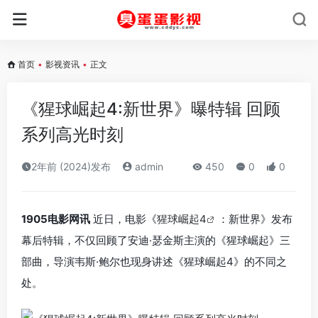
首页
•
影视资讯
•
正文
《猩球崛起4:新世界》曝特辑 回顾
系列高光时刻
2年前 (2024)发布
admin
450
0
0
1905电影网讯
近日，电影《
猩球崛起4
：新世界》发布
幕后特辑，不仅回顾了安迪·瑟金斯主演的《猩球崛起》三
部曲，导演韦斯·鲍尔也现身讲述《猩球崛起4》的不同之
处。