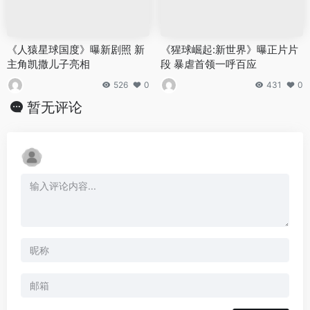
《人猿星球国度》曝新剧照 新
《猩球崛起:新世界》曝正片片
主角凯撒儿子亮相
段 暴虐首领一呼百应
526
0
431
0
暂无评论