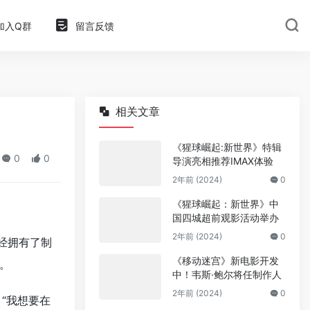
加入Q群
留言反馈
相关文章
《猩球崛起:新世界》特辑
0
0
导演亮相推荐IMAX体验
2年前 (2024)
0
《猩球崛起：新世界》中
国四城超前观影活动举办
2年前 (2024)
0
经拥有了制
《移动迷宫》新电影开发
。
中！韦斯·鲍尔将任制作人
2年前 (2024)
0
“我想要在