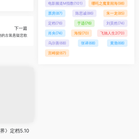
电影频道M指数
(101)
哪吒之魔童闹海
(98)
票房
(87)
陈思诚
(86)
朱一龙
(85)
定档
(76)
于适
(76)
刘昊然
(74)
下一篇
肖央
(74)
海报
(70)
飞驰人生2
(70)
秘的古装悬疑悲歌
乌尔善
(68)
张译
(68)
黄渤
(68)
宫崎骏
(67)
》定档5.10