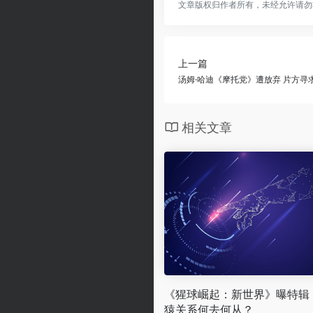
文章版权归作者所有，未经允许请勿
上一篇
汤姆·哈迪《摩托党》遭放弃 片方寻
相关文章
《猩球崛起：新世界》曝特辑
猿关系何去何从？