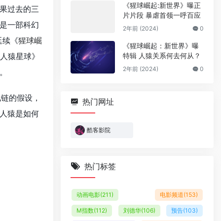
《猩球崛起:新世界》曝正
果过去的三
片片段 暴虐首领一呼百应
是一部科幻
2年前 (2024)
0
延续《
猩球崛
《猩球崛起：新世界》曝
人猿星球》
特辑 人猿关系何去何从？
2年前 (2024)
0
。
化链的假设，
热门网址
人猿是如何
酷客影院
热门标签
动画电影
(211)
电影频道
(153)
M指数
(112)
刘德华
(106)
预告
(103)