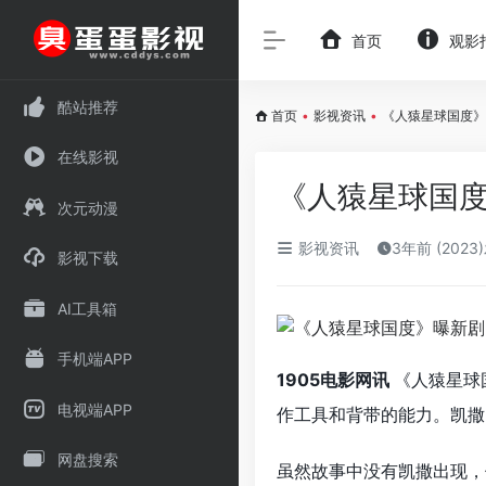
首页
观影
酷站推荐
首页
•
影视资讯
•
《人猿星球国度》
在线影视
《人猿星球国度
次元动漫
影视资讯
3年前 (2023
影视下载
AI工具箱
手机端APP
1905电影网讯
《人猿星球
电视端APP
作工具和背带的能力。凯撒
网盘搜索
虽然故事中没有凯撒出现，