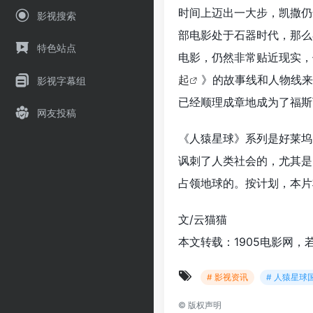
时间上迈出一大步，凯撒仍
影视搜索
部电影处于石器时代，那么
特色站点
电影，仍然非常贴近现实，
起
》的故事线和人物线来
影视字幕组
已经顺理成章地成为了福斯
网友投稿
《人猿星球》系列是好莱坞
讽刺了人类社会的，尤其是
占领地球的。按计划，本片将
文/云猫猫
本文转载：1905电影网，
# 影视资讯
# 人猿星球
©
版权声明