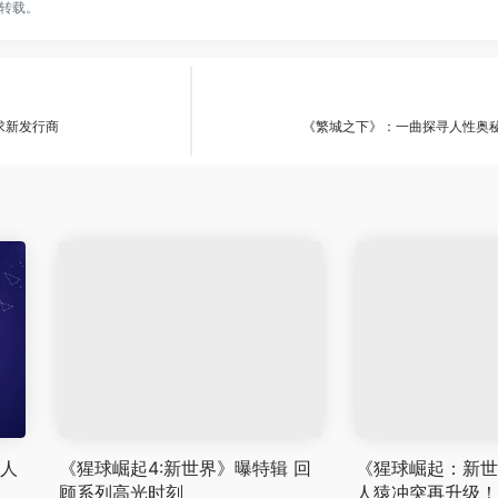
转载。
求新发行商
《繁城之下》：一曲探寻人性奥
 人
《猩球崛起4:新世界》曝特辑 回
《猩球崛起：新世界
顾系列高光时刻
人猿冲突再升级！