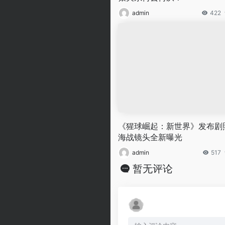
admin
422
《猩球崛起：新世界》发布剧
海战镜头全新曝光
admin
517
暂无评论