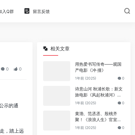
加入Q群
留言反馈
相关文章
用热爱书写传奇——观国
0
0
产电影《冲·撞》
1年前 (2025)
0
诗意山河 秋浦长歌：新文
旅电影《风起秋浦河》今
日全国公映
1年前 (2025)
0
项公示的通
黄渤、范丞丞、殷桃齐
聚！《浪浪人生》官宣阵
容
1年前 (2025)
0
走，踏上远