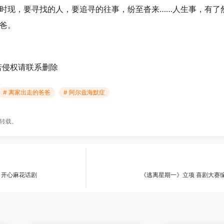
时现，要寻找的人，要追寻的往事，纷至沓来……人生事，有了
爸。
若侵权请联系删除
# 离家出走的爸爸
# 阿尔兹海默症
转载。
自开心麻花话剧
《逃离星期一》立项 喜剧大赛