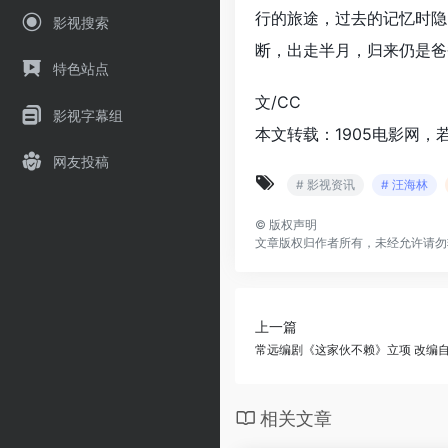
行的旅途，过去的记忆时隐
影视搜索
断，出走半月，归来仍是爸
特色站点
文/CC
影视字幕组
本文转载：1905电影网，
网友投稿
# 影视资讯
# 汪海林
©
版权声明
文章版权归作者所有，未经允许请勿
上一篇
常远编剧《这家伙不赖》立项 改编
相关文章