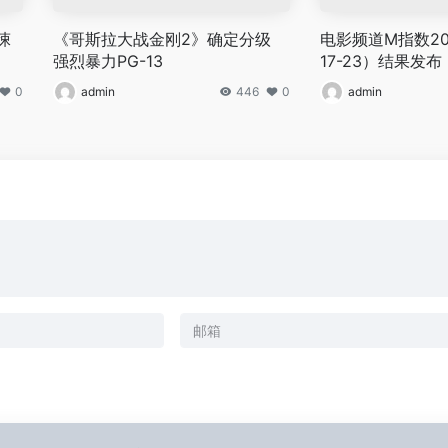
悚
《哥斯拉大战金刚2》确定分级
电影频道M指数20
强烈暴力PG-13
17-23）结果发布
0
admin
446
0
admin