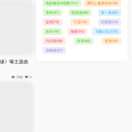
电影频道M指数
(101)
哪吒之魔童闹海
(98)
票房
(87)
陈思诚
(86)
朱一龙
(85)
定档
(76)
于适
(76)
刘昊然
(74)
肖央
(74)
海报
(70)
飞驰人生2
(70)
乌尔善
(68)
张译
(68)
黄渤
(68)
宫崎骏
(67)
缘》曝主题曲
368
0