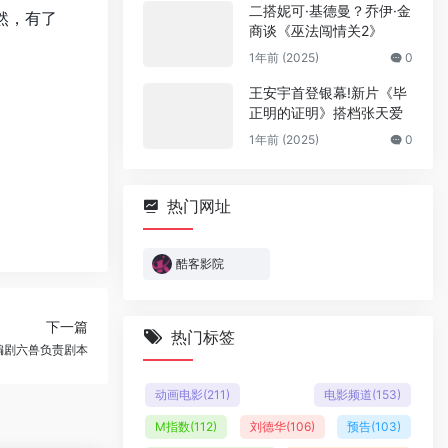
二搭妮可·基德曼？乔伊·金
然，有了
商谈《巫法闯情关2》
1年前 (2025)
0
王安宇首登银幕!新片《毕
正明的证明》搭档张天爱
1年前 (2025)
0
热门网址
酷客影院
下一篇
热门标签
编剧六兽负责剧本
动画电影
(211)
电影频道
(153)
M指数
(112)
刘德华
(106)
预告
(103)