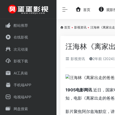
首页
观影
酷站推荐
首页
•
影视资讯
•
汪海林《离家出走
在线影视
汪海林《离家出
次元动漫
影视资讯
2年前 (2024
影视下载
AI工具箱
手机端APP
1905电影网讯
近日，国家
电视端APP
知，电影《离家出走的爸爸
网盘搜索
影片聚焦阿尔兹海默症，讲