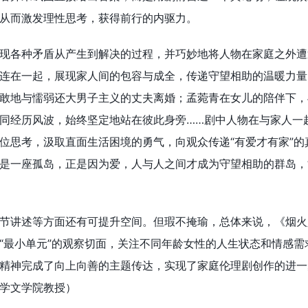
从而激发理性思考，获得前行的内驱力。
现各种矛盾从产生到解决的过程，并巧妙地将人物在家庭之外遭
连在一起，展现家人间的包容与成全，传递守望相助的温暖力量
敢地与懦弱还大男子主义的丈夫离婚；孟菀青在女儿的陪伴下，
同经历风波，始终坚定地站在彼此身旁……剧中人物在与家人一
位思考，汲取直面生活困境的勇气，向观众传递“有爱才有家”的
是一座孤岛，正是因为爱，人与人之间才成为守望相助的群岛，
节讲述等方面还有可提升空间。但瑕不掩瑜，总体来说，《烟火
“最小单元”的观察切面，关注不同年龄女性的人生状态和情感需
精神完成了向上向善的主题传达，实现了家庭伦理剧创作的进一
学文学院教授）