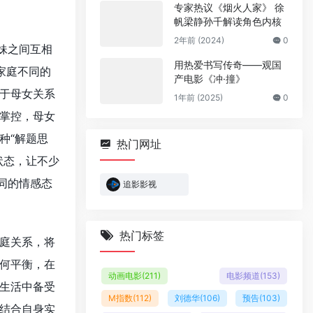
专家热议《烟火人家》 徐
帆梁静孙千解读角色内核
2年前 (2024)
0
妹之间互相
用热爱书写传奇——观国
家庭不同的
产电影《冲·撞》
于母女关系
1年前 (2025)
0
掌控，母女
种“解题思
热门网址
状态，让不少
同的情感态
追影影视
热门标签
庭关系，将
何平衡，在
动画电影
(211)
电影频道
(153)
生活中备受
M指数
(112)
刘德华
(106)
预告
(103)
结合自身实