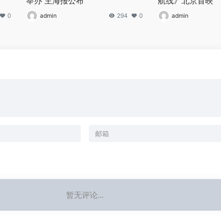
举办 主海报公布
航线》北京首映
0
admin
294
0
admin
暂无评论...