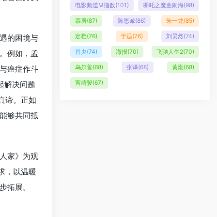
电影频道M指数
(101)
哪吒之魔童闹海
(98)
票房
(87)
陈思诚
(86)
朱一龙
(85)
定档
(76)
于适
(76)
刘昊然
(74)
遇的困境与
肖央
(74)
海报
(70)
飞驰人生2
(70)
。例如，孟
乌尔善
(68)
张译
(68)
黄渤
(68)
与癌症作斗
宫崎骏
(67)
起解决问题
真谛。正如
能够共同抵
人家》为观
求，以温暖
步拓展。