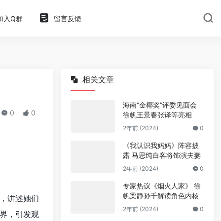
加入Q群
留言反馈
相关文章
海南“金椰奖”评委见面会
0
0
徐帆王景春张译等亮相
2年前 (2024)
0
《我认识我妈妈》阵容披
露 马思纯白客将饰演夫妻
2年前 (2024)
0
专家热议《烟火人家》 徐
帆梁静孙千解读角色内核
，讲述她们
2年前 (2024)
0
界，引发观