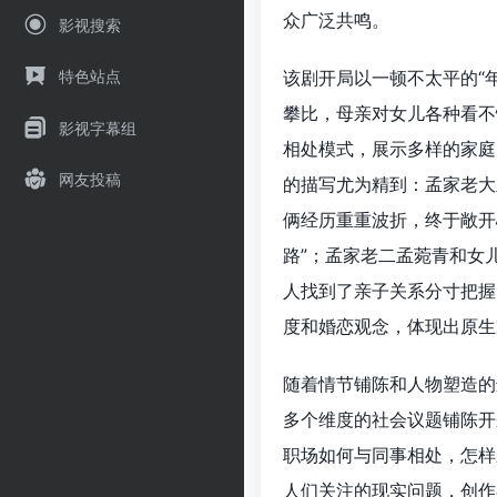
众广泛共鸣。
影视搜索
该剧开局以一顿不太平的“
特色站点
攀比，母亲对女儿各种看不
影视字幕组
相处模式，展示多样的家庭
网友投稿
的描写尤为精到：孟家老大
俩经历重重波折，终于敞开
路”；孟家老二孟菀青和女
人找到了亲子关系分寸把握
度和婚恋观念，体现出原生
随着情节铺陈和人物塑造的
多个维度的社会议题铺陈开
职场如何与同事相处，怎样
人们关注的现实问题，创作