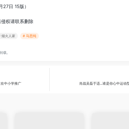
27日 15版）
若侵权请联系删除
# 烟火人家
# 马思纯
转载。
议在中小学推广
肖战吴磊于适...谁是你心中运