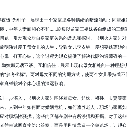
年夜饭”为引子，展现出一个家庭里各种情绪的暗流涌动：同辈姐
惯，中年夫妻面和心不和……剧集以孟家三姐妹各自组成的三组
问题，引发观众对自身家庭关系的反思和探讨。《烟火人家》对
孟明玮过度干预女儿的人生，导致女儿李衣锦一度想要逃离她的
心扉，打开心结，这个过程为观众提供了解决代际沟通障碍的一
儿陶姝娜无话不谈、互相信任，展示出现代母女相处的一种理想
的“参考坐标”。两对母女不同的沟通方式，使两个女儿秉持着不
家庭样貌对个体心理的深远影响。
进一步深入，《烟火人家》围绕着母女、姐妹、祖孙、夫妻等家
来。人到中年如何面对婚姻危机，如何赡养老人，职场与家庭如
应对职场性骚扰，这些内容都在剧中有所涉猎和开掘。对于这些
者并未试图直接给出答案，而是用剧情营造一个舆论场，让观众