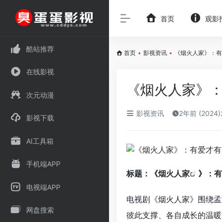
首页
观影
酷站推荐
首页
•
影视资讯
•
《烟火人家》：有
在线影视
《烟火人家》
次元动漫
影视资讯
2年前 (2024
影视下载
AI工具箱
手机端APP
标题：《
烟火人家
》：有
电视端APP
电视剧《烟火人家》围绕孟
网盘搜索
彼此支撑、各自成长的温暖