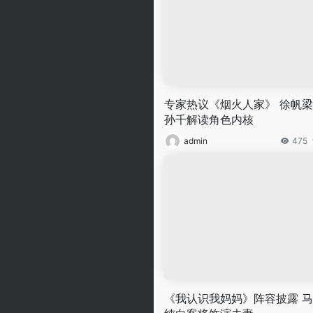
专家热议《烟火人家》 徐帆
孙千解读角色内核
admin
475
《我认识我妈妈》阵容披露 