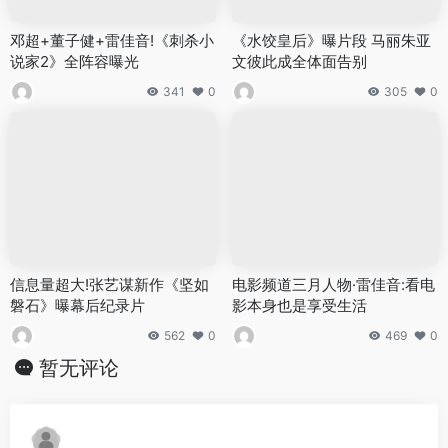
邓超+董子健+雷佳音!《刺杀小
《水饺皇后》曝片段 马丽朱亚
说家2》全阵容曝光
文彼此成全体面告别
341
0
305
0
信息量超大!张艺谋新作《坚如
电影频道三月人物·雷佳音:看电
磐石》曝幕后纪录片
影本身也是享受生活
562
0
469
0
暂无评论