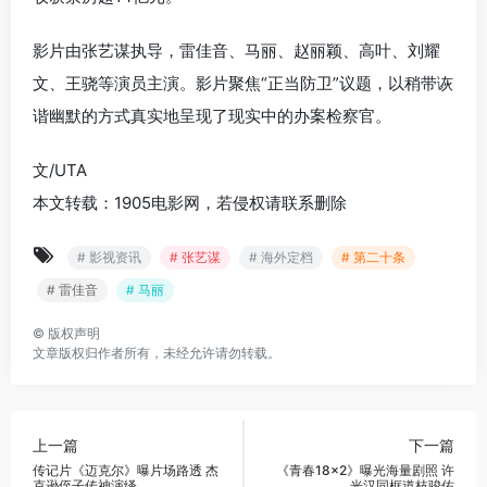
影片由张艺谋执导，雷佳音、马丽、赵丽颖、高叶、刘耀
文、王骁等演员主演。影片聚焦“正当防卫”议题，以稍带诙
谐幽默的方式真实地呈现了现实中的办案检察官。
文/UTA
本文转载：1905电影网，若侵权请联系删除
# 影视资讯
# 张艺谋
# 海外定档
# 第二十条
# 雷佳音
# 马丽
©
版权声明
文章版权归作者所有，未经允许请勿转载。
上一篇
下一篇
传记片《迈克尔》曝片场路透 杰
《青春18×2》曝光海量剧照 许
克逊侄子传神演绎
光汉同框道枝骏佑