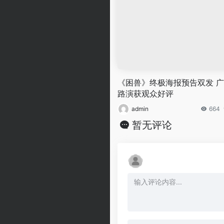
《困兽》终极海报预告双发 
路演获观众好评
admin
664
暂无评论