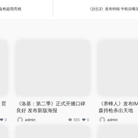
小金刚超萌亮相
《沙丘2》发布特辑 牛蛙自曝
 霓
《洛基：第二季》正式开播口碑
《养蜂人》发布IM
良好 发布新版海报
森持枪杀出天地
0
admin
565
0
admin