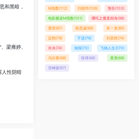
恶和黑暗，
M指数
(112)
刘德华
(106)
预告
(103)
电影频道M指数
(101)
哪吒之魔童闹海
(98)
票房
(87)
陈思诚
(86)
朱一龙
(85)
定档
(76)
于适
(76)
刘昊然
(74)
宁、梁雍婷、
肖央
(74)
海报
(70)
飞驰人生2
(70)
乌尔善
(68)
张译
(68)
黄渤
(68)
宫崎骏
(67)