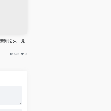
新海报 朱一龙
576
0