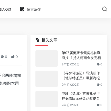
加入Q群
留言反馈
相关文章
第97届奥斯卡颁奖礼首曝
0
0
海报 主持人柯南金发亮相
2年前 (2025)
0
《寻梦环游记》导演新作
开启两轮超前
《地球特派员》曝新海报
提名领跑本届
2年前 (2025)
0
电影《焚城》首映礼举行
林保怡回应获金鸡奖提名
2年前 (2024)
0