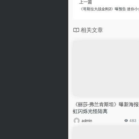
上一篇
《哥斯拉大战金刚2》曝预告 迷你
相关文章
《丽莎·弗兰肯斯坦》曝新海报
虹闪烁光怪陆离
admin
483