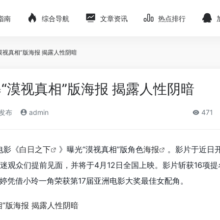
指南
综合导航
文章资讯
热点排行
漠视真相”版海报 揭露人性阴暗
“漠视真相”版海报 揭露人性阴暗
)发布
admin
471
电影《
白日之下
》曝光“漠视真相”版角色
海报
。影片于近日
影迷观众们提前见面，并将于4月12日全国上映。影片斩获16项
婷凭借小玲一角荣获第17届亚洲电影大奖最佳女配角。