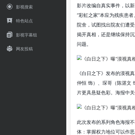
影片改编自真实事件，以新
影视搜索
“彩虹之家”本应为残疾患
特色站点
院舍，试图找出院友们遭受
揭开真相，还是继续保持沉
影视字幕组
问题。
网友投稿
《白日之下》发布的漠视真
仲恒 饰）、琛哥（陈湛文
片更具悬疑色彩。海报中关
此次发布的系列角色海报不
体：掌握权力地位可以作恶