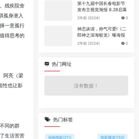
第十九届中国长春电影节
。残疾院舍
发布主视觉海报 8.28启幕
琪孤身潜入
2年前 (2024)
0
择一意孤行
神态诙谐，帅气可爱!《二
值得思考的
郎神之深海蛟龙》曝海报
2年前 (2024)
0
热门网址
、阿亮（梁
面性也让影
没有数据！
热门标签
不同的群
了生活苦苦
动画电影
(211)
电影频道
(153)