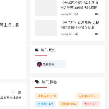
《火锅艺术家》曝主题曲
MV 汪苏泷传递洒脱态度
2年前 (2025)
0
《开门红》首发预告 揭秘
等主演，将
网红直播行业背后乱象
2年前 (2024)
0
热门网址
酷客影院
热门标签
下一篇
动画电影
(211)
电影频道
(153)
艺谋获终身成就奖
M指数
(112)
刘德华
(106)
预告
(103)