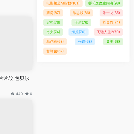
电影频道M指数
(101)
哪吒之魔童闹海
(98)
票房
(87)
陈思诚
(86)
朱一龙
(85)
定档
(76)
于适
(76)
刘昊然
(74)
肖央
(74)
海报
(70)
飞驰人生2
(70)
乌尔善
(68)
张译
(68)
黄渤
(68)
宫崎骏
(67)
片片段 包贝尔
440
0