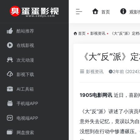
首页
观影
酷站推荐
首页
•
影视资讯
•
《大“反”派》定档
在线影视
《大“反”派》
次元动漫
影视资讯
2年前 (2024
影视下载
AI工具箱
1905电影网讯
近日，
喜剧
手机端APP
《大“反”派》讲述了小演员
电视端APP
意外失去记忆，竟误以为自
没想到在行动中惨遭碾压。
网盘搜索