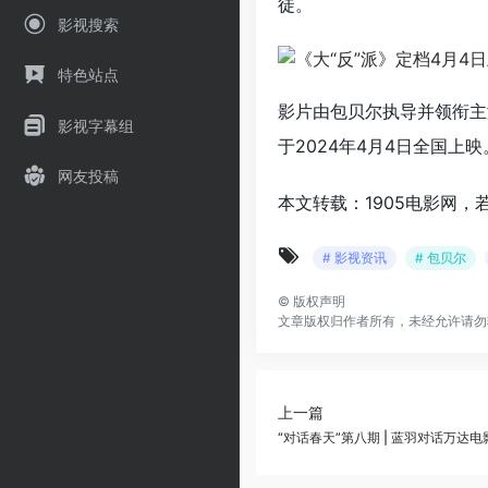
徒。
影视搜索
特色站点
影片由包贝尔执导并领衔主
影视字幕组
于2024年4月4日全国上映
网友投稿
本文转载：1905电影网，
# 影视资讯
# 包贝尔
©
版权声明
文章版权归作者所有，未经允许请勿
上一篇
“对话春天”第八期 | 蓝羽对话万达