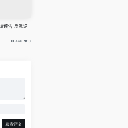
短预告 反派逆
446
0
发表评论