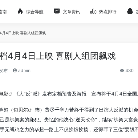
指南
综合导航
文章资讯
热点排行
4月4日上映 喜剧人组团飙戏
定档4月4日上映 喜剧人组团飙戏
)发布
admin
430
电影
《大“反”派》发布定档预告及海报，宣布将于4月4日全
毕超（
包贝尔
饰）费尽千辛万苦终于得到了出演大反派的机
己是绑架案的嫌犯。失忆的他决心“逆天改命”，继续“绑架大富豪
手无缚鸡之力的毕超一路上不仅挨饿挨揍，还得罪了三位“要钱不