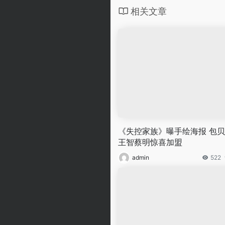
相关文章
《失控家族》曝手绘海报 包
王智蔡明惊喜加盟
admin
522