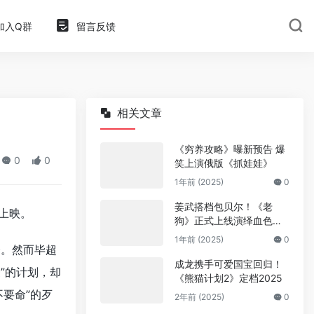
加入Q群
留言反馈
相关文章
《穷养攻略》曝新预告 爆
0
0
笑上演俄版《抓娃娃》
1年前 (2025)
0
姜武搭档包贝尔！《老
国上映。
狗》正式上线演绎血色东
北
1年前 (2025)
0
会。然而毕超
成龙携手可爱国宝回归！
”的计划，却
《熊猫计划2》定档2025
要命”的歹
2年前 (2025)
0