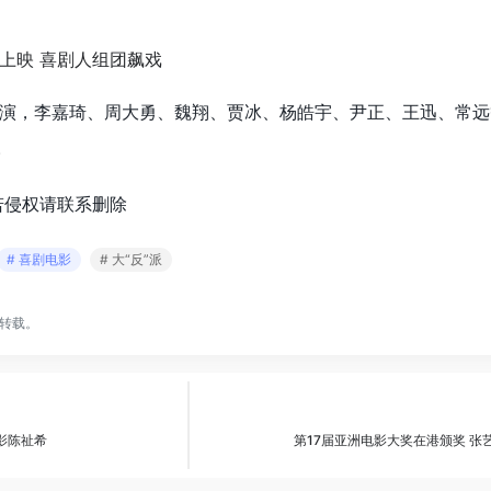
演，李嘉琦、周大勇、魏翔、贾冰、杨皓宇、尹正、王迅、常远
。
若侵权请联系删除
# 喜剧电影
# 大“反”派
转载。
电影陈祉希
第17届亚洲电影大奖在港颁奖 张