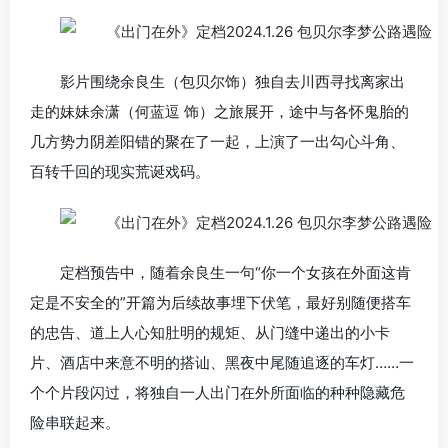
影片围绕余良生（包贝尔饰）独自去川西寻找离家出
走的妹妹余潇（何蓝逗 饰）之旅展开，途中与各怀鬼胎的
几方势力阴差阳错的聚在了一起，上演了一出勾心斗角、
百转千回的现实荒诞戏码。
定档预告中，随着余良生一句“你一个女孩在外面这肯
定是不安全的”开篇为后续故事埋下伏笔，最好别随便搭车
的忠告、道上人心知肚明的规矩、从门缝中递出的小卡
片、酒店中来意不明的搭讪、黑夜中尾随追逐的车灯……一
个个片段闪过，将独自一人出门在外所面临的种种隐藏危
险串联起来。