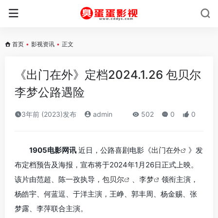
首页
•
影视资讯
•
正文
《出门在外》定档2024.1.26 包贝尔
李梦公路遇险
3年前 (2023)发布
admin
502
0
0
1905电影网讯
近日，公路喜剧电影《
出门在外
》发
布定档预告及海报，宣布将于2024年1月26日正式上映。
该片由范超、陈一孜执导，
包贝尔
、
李梦
领衔主演，
杨皓宇、何蓝逗、于洋主演，王峥、郭丰周、杨金赐、张
梦露、李萍联合主演。