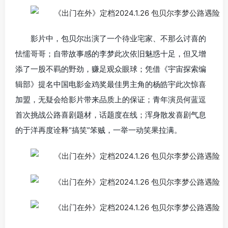
影片中，包贝尔出演了一个待业宅家、不那么讨喜的
怯懦哥哥；自带故事感的李梦此次依旧魅惑十足，但又增
添了一股不羁的野劲，赚足观众眼球；凭借《宇宙探索编
辑部》提名中国电影金鸡奖最佳男主角的杨皓宇此次惊喜
加盟，无疑会给影片带来品质上的保证；青年演员何蓝逗
首次挑战公路喜剧题材，话题度在线；浑身散发喜剧气息
的于洋再度诠释“搞笑”笨贼，一举一动笑果拉满。