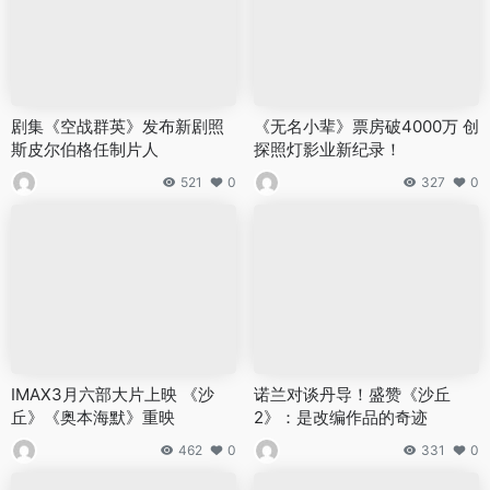
剧集《空战群英》发布新剧照
《无名小辈》票房破4000万 创
斯皮尔伯格任制片人
探照灯影业新纪录！
521
0
327
0
IMAX3月六部大片上映 《沙
诺兰对谈丹导！盛赞《沙丘
丘》《奥本海默》重映
2》：是改编作品的奇迹
462
0
331
0