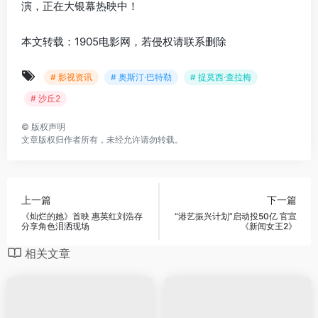
演，正在大银幕热映中！
本文转载：1905电影网，若侵权请联系删除
# 影视资讯
# 奥斯汀·巴特勒
# 提莫西·查拉梅
# 沙丘2
©
版权声明
文章版权归作者所有，未经允许请勿转载。
上一篇
下一篇
《灿烂的她》首映 惠英红刘浩存
“港艺振兴计划”启动投50亿 官宣
分享角色泪洒现场
《新闻女王2》
相关文章