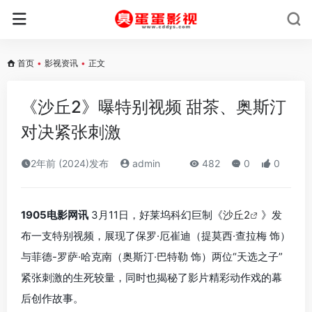
首页
•
影视资讯
•
正文
《沙丘2》曝特别视频 甜茶、奥斯汀
对决紧张刺激
2年前 (2024)发布
admin
482
0
0
1905电影网讯
3月11日，好莱坞科幻巨制《
沙丘2
》发
布一支特别视频，展现了保罗·厄崔迪（提莫西·查拉梅 饰）
与菲德-罗萨·哈克南（奥斯汀·巴特勒 饰）两位“天选之子”
紧张刺激的生死较量，同时也揭秘了影片精彩动作戏的幕
后创作故事。