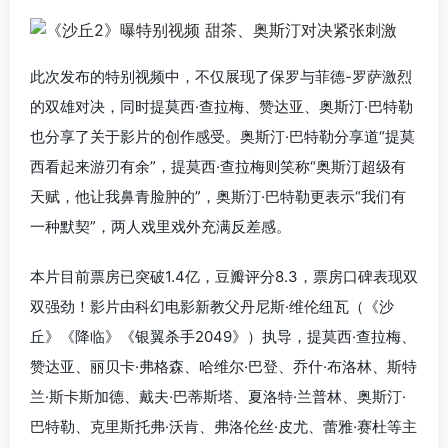
此次发布的特别视频中，不仅展现了保罗与菲德-罗萨激烈
的双雄对决，同时提莫西·查拉梅、赞达亚、奥斯汀·巴特勒
也分享了关于影片的创作感受。奥斯汀·巴特勒分享道“提莫
西看起来游刃有余”，提莫西·查拉梅则笑称“奥斯汀超级有
天赋，他让我鼻青脸肿的”，奥斯汀·巴特勒更表示“我们有
一种默契”，两人戏里戏外充满反差感。
本片目前票房已突破1.4亿，豆瓣评分8.3，票房口碑表现双
双强劲！影片由科幻电影新教父丹尼斯·维伦纽瓦（《沙
丘》《降临》《银翼杀手2049》）执导，提莫西·查拉梅、
赞达亚、丽贝卡·弗格森、哈维尔·巴登、乔什·布洛林、斯特
兰·斯卡斯加德、戴夫·巴蒂斯塔、夏洛特·兰普林、奥斯汀·
巴特勒、克里斯托弗·沃肯、弗洛伦丝·皮尤、蕾雅·赛杜等主