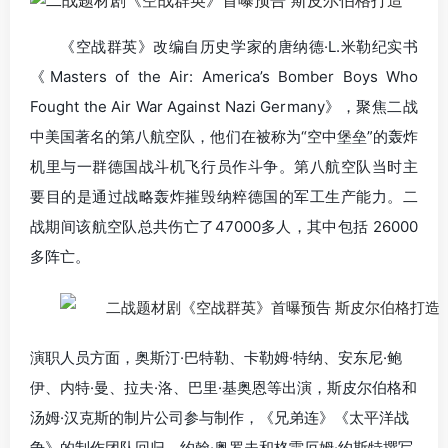
《空战群英》改编自历史学家的唐纳德·L.米勒纪实书
《Masters of the Air: America’s Bomber Boys Who
Fought the Air War Against Nazi Germany》，聚焦二战
中美国著名的第八航空队，他们在被称为“空中堡垒”的轰炸
机里与一群德国战斗机飞行员作斗争。第八航空队当时主
要目的是通过战略轰炸摧毁纳粹德国的军工生产能力。二
战期间该航空队总共伤亡了47000多人，其中包括 26000
多阵亡。
演职人员方面，奥斯汀·巴特勒、卡勒姆·特纳、安东尼·鲍
伊、内特·曼、拉夫·洛、巴里·基奥恩等出演，斯皮尔伯格和
汤姆·汉克斯的制片公司参与制作，《兄弟连》《太平洋战
争》的制作团队回归，约翰·奥罗夫和格雷厄姆·约斯特撰写