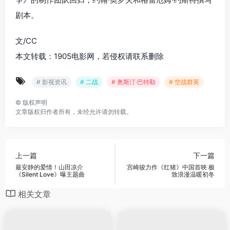
剧本。
文/CC
本文转载：1905电影网，若侵权请联系删除
# 影视资讯
# 二战
# 奥斯汀·巴特勒
# 空战群英
©
版权声明
文章版权归作者所有，未经允许请勿转载。
上一篇
下一篇
最安静的爱情！山田凉介
宫崎骏力作《红猪》中国首映 极
《Silent Love》曝主题曲
致浪漫温暖初冬
相关文章