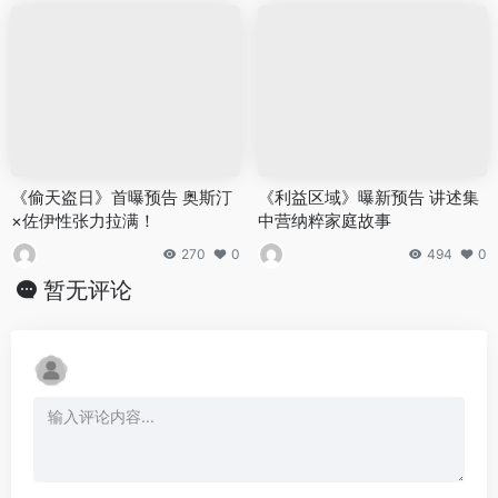
《偷天盗日》首曝预告 奥斯汀
《利益区域》曝新预告 讲述集
×佐伊性张力拉满！
中营纳粹家庭故事
270
0
494
0
暂无评论