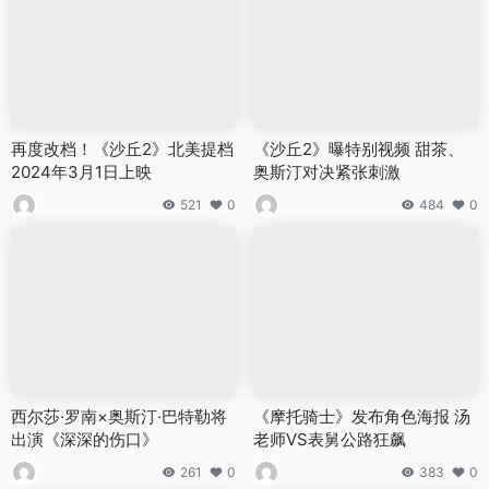
再度改档！《沙丘2》北美提档
《沙丘2》曝特别视频 甜茶、
2024年3月1日上映
奥斯汀对决紧张刺激
521
0
484
0
西尔莎·罗南×奥斯汀·巴特勒将
《摩托骑士》发布角色海报 汤
出演《深深的伤口》
老师VS表舅公路狂飙
261
0
383
0