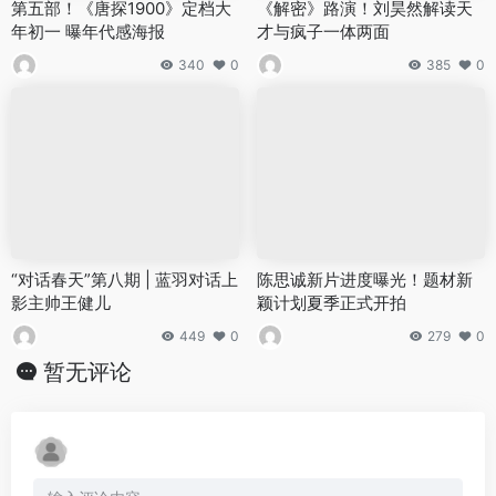
第五部！《唐探1900》定档大
《解密》路演！刘昊然解读天
年初一 曝年代感海报
才与疯子一体两面
340
0
385
0
“对话春天”第八期 | 蓝羽对话上
陈思诚新片进度曝光！题材新
影主帅王健儿
颖计划夏季正式开拍
449
0
279
0
暂无评论