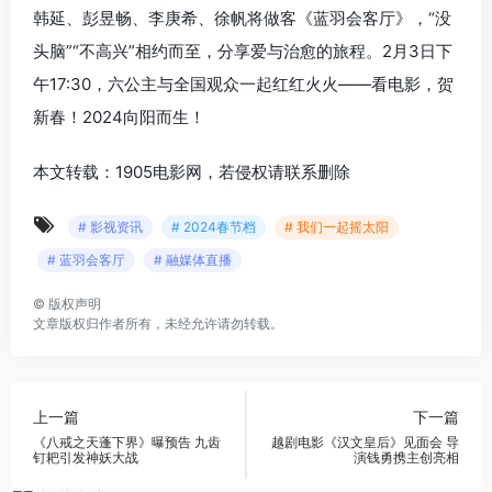
韩延、彭昱畅、李庚希、徐帆将做客《蓝羽会客厅》，“没
头脑”“不高兴”相约而至，分享爱与治愈的旅程。2月3日下
午17:30，六公主与全国观众一起红红火火——看电影，贺
新春！2024向阳而生！
本文转载：1905电影网，若侵权请联系删除
# 影视资讯
# 2024春节档
# 我们一起摇太阳
# 蓝羽会客厅
# 融媒体直播
©
版权声明
文章版权归作者所有，未经允许请勿转载。
上一篇
下一篇
《八戒之天蓬下界》曝预告 九齿
越剧电影《汉文皇后》见面会 导
钉耙引发神妖大战
演钱勇携主创亮相