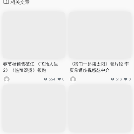
相关文章
春节档预售破亿 《飞驰人生
《我们一起摇太阳》曝片段 李
2》《热辣滚烫》领跑
庚希遭歧视怒怼中介
554
0
516
0