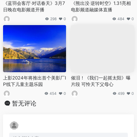
《蓝羽会客厅·对话春天》3月7
《熊出没·逆转时空》1.31亮相
日晚在电影频道开播
电影频道融媒体直播
298
0
484
0
上影2024年将推出首个美影厂I
催泪！《我们一起摇太阳》曝
P线下儿童主题乐园
片段 可怜天下父母心
454
0
499
0
暂无评论