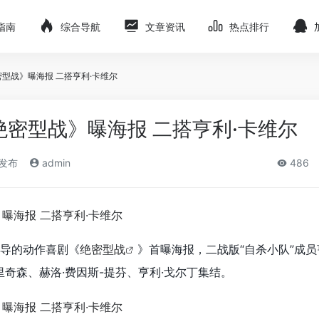
指南
综合导航
文章资讯
热点排行
密型战》曝海报 二搭亨利·卡维尔
绝密型战》曝海报 二搭亨利·卡维尔
)发布
admin
486
执导的动作喜剧《
绝密型战
》首曝海报，二战版“自杀小队”成员
里奇森、赫洛·费因斯-提芬、亨利·戈尔丁集结。