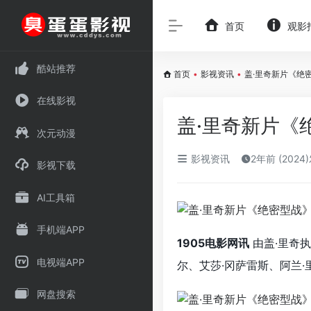
首页
观影
酷站推荐
首页
•
影视资讯
•
盖·里奇新片《绝
在线影视
盖·里奇新片《
次元动漫
影视资讯
2年前 (2024
影视下载
AI工具箱
手机端APP
1905电影网讯
由盖·里奇
电视端APP
尔、艾莎·冈萨雷斯、阿兰·
网盘搜索