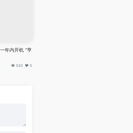
一年内开机 “亨
530
0