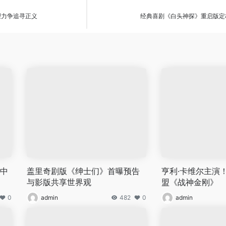
理力争追寻正义
经典喜剧《白头神探》重启版定档
集中
盖里奇剧版《绅士们》首曝预告
亨利·卡维尔主演
与影版共享世界观
盟《战神金刚》
0
admin
482
0
admin