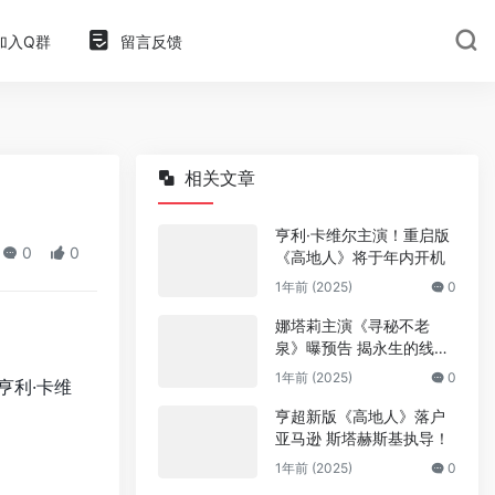
加入Q群
留言反馈
相关文章
亨利·卡维尔主演！重启版
0
0
《高地人》将于年内开机
1年前 (2025)
0
娜塔莉主演《寻秘不老
泉》曝预告 揭永生的线
索！
1年前 (2025)
0
亨利·卡维
亨超新版《高地人》落户
亚马逊 斯塔赫斯基执导！
1年前 (2025)
0