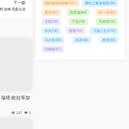
下一篇
电影频道M指数
(101)
哪吒之魔童闹海
(98)
 连姆·尼森主演
票房
(87)
陈思诚
(86)
朱一龙
(85)
定档
(76)
于适
(76)
刘昊然
(74)
肖央
(74)
海报
(70)
飞驰人生2
(70)
乌尔善
(68)
张译
(68)
黄渤
(68)
宫崎骏
(67)
！瑞塔·欧拉等加
297
0