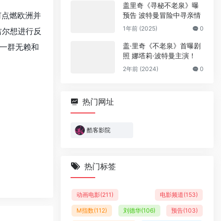
盖里奇《寻秘不老泉》曝
何点燃欧洲并
预告 波特曼冒险中寻亲情
1年前 (2025)
0
吉尔想进行反
盖·里奇《不老泉》首曝剧
一群无赖和
照 娜塔莉·波特曼主演！
2年前 (2024)
0
热门网址
酷客影院
热门标签
动画电影
(211)
电影频道
(153)
M指数
(112)
刘德华
(106)
预告
(103)