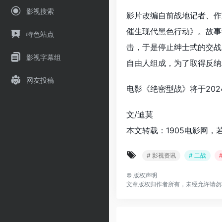
影视搜索
影片改编自前战地记者、作
催生现代黑色行动》。故事
特色站点
击，于是停止绅士式的交战
影视字幕组
自由人组成，为了取得反纳
网友投稿
电影《绝密型战》将于202
文/迪莫
本文转载：1905电影网，
# 影视资讯
# 二战
©
版权声明
文章版权归作者所有，未经允许请勿