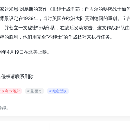
家达米恩·刘易斯的著作《非绅士战争部：丘吉尔的秘密战士如
背景设定在1939年，当时英国在欧洲大陆受到德国的重创。
丘
，并创立一支秘密行动部队，在敌后发动攻击。这支作战部队由
粹的胜利，他们用完全“不绅士”的作战技巧来执行任务。
4年4月19日在北美上映。
若侵权请联系删除
# 亨利·卡维尔
# 盖·里奇
# 绝密型战
转载。