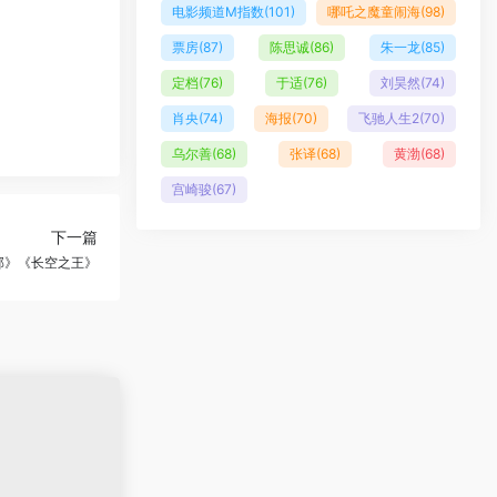
电影频道M指数
(101)
哪吒之魔童闹海
(98)
票房
(87)
陈思诚
(86)
朱一龙
(85)
定档
(76)
于适
(76)
刘昊然
(74)
肖央
(74)
海报
(70)
飞驰人生2
(70)
乌尔善
(68)
张译
(68)
黄渤
(68)
宫崎骏
(67)
下一篇
部》《长空之王》