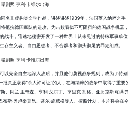
的同名非虚构类文学作品，讲述讲述1939年，法国落入纳粹之手
国将抵抗德国军队的进攻。为击败看似不可阻挡的德国战争机器
的战斗，迅速地秘密开发了一种世界上从未见过的特殊军事单位
生存主义者、自由思想者、不合群者和彻头彻尾的罪犯组成。
可以完全自主地深入敌后，并且他们蔑视战争规则，成为了特别
第一批真正获得“杀人许可证”的人，在与纳粹的战争中取得了重要
斯、阿兰·里奇森、亨利·戈尔丁、亨里克·扎格、亚历克斯·帕蒂弗
巴布斯·奥卢桑莫昆、蒂尔·施威格等人。按照计划，本片将会在今