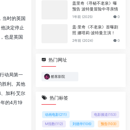
盖里奇《寻秘不老泉》曝
预告 波特曼冒险中寻亲情
1年前 (2025)
0
，当时的英国
盖·里奇《不老泉》首曝剧
，他决定停止
照 娜塔莉·波特曼主演！
，也是英国
2年前 (2024)
0
热门网址
行动局第一
酷客影院
的胜利。其他
、加利·艾尔
热门标签
年的4月19
动画电影
(211)
电影频道
(153)
M指数
(112)
刘德华
(106)
预告
(103)