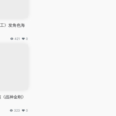
工》发角色海
421
0
演《战神金刚》
323
0