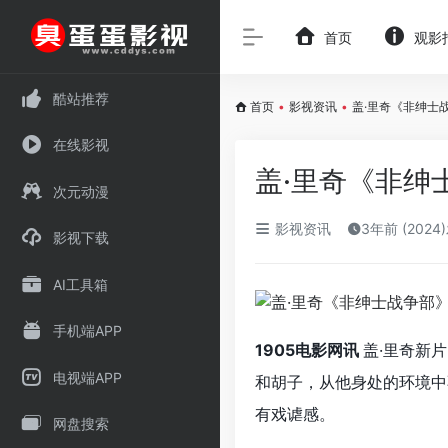
首页
观影
酷站推荐
首页
•
影视资讯
•
盖·里奇《非绅士
在线影视
盖·里奇《非绅
次元动漫
影视资讯
3年前 (2024
影视下载
AI工具箱
手机端APP
1905电影网讯
盖·里奇新
电视端APP
和胡子，从他身处的环境中
有戏谑感。
网盘搜索