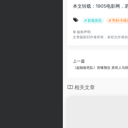
本文转载：1905电影网，
# 影视资讯
# 亨利·卡维
©
版权声明
文章版权归作者所有，未经允许请勿
上一篇
《超能敢死队》首曝预告 原班人马联
相关文章