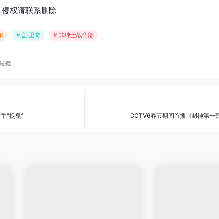
若侵权请联系删除
尔
# 盖·里奇
# 非绅士战争部
转载。
手“捉鬼”
CCTV6春节期间首播《封神第一