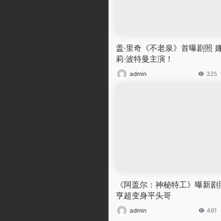
盖·里奇《不老泉》首曝剧照 
莉·波特曼主演！
admin
325
《阿盖尔：神秘特工》曝新剧
亨超变身平头哥
admin
491