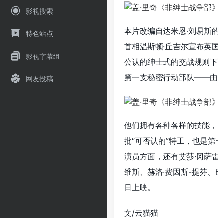
影视搜索
本片改编自达米恩·刘易斯
特色站点
首相温斯顿·丘吉尔宣布英
影视字幕组
公认的绅士式的交战规则下
第一支秘密行动部队——由
网友投稿
他们拥有各种各样的技能，
批“可否认的”特工，也是
演员方面，还有艾莎·冈萨雷
维斯、赫洛·费因斯-提芬、
日上映。
文/云猫猫