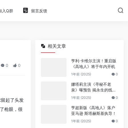
加入Q群
留言反馈
相关文章
亨利·卡维尔主演！重启版
0
0
《高地人》将于年内开机
1年前 (2025)
0
娜塔莉主演《寻秘不老
泉》曝预告 揭永生的线
索！
1年前 (2025)
0
尔留起了头发
亨超新版《高地人》落户
了枪眼，很
亚马逊 斯塔赫斯基执导！
1年前 (2025)
0