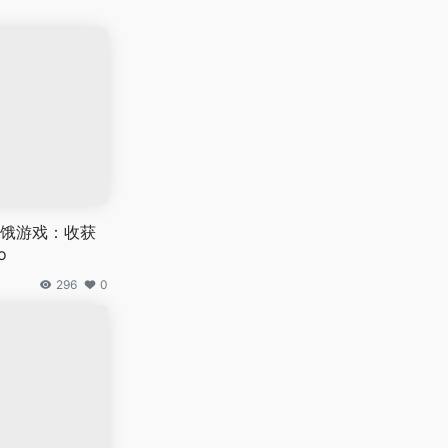
饿游戏：收获
o
296
0