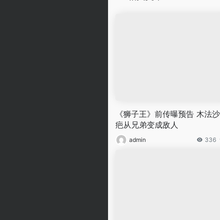
《狮子王》前传曝预告 木法
疤从兄弟变成敌人
admin
336