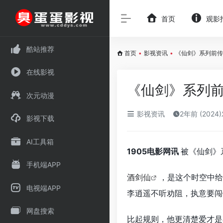
首页
观影
酷站推荐
首页
•
影视资讯
•
《仙剑》系列前传电
在线影视
《仙剑》系列前
次元动漫
影视资讯
2年前 (2024
影视下载
AI工具箱
1905电影网讯
被《仙剑》
手机端APP
酒剑仙
，是这个时空中给
电视端APP
李逍遥不听劝阻，执意要闯
网盘搜索
比起规则，他更清楚爱才是