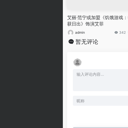
艾丽·范宁或加盟《饥饿游戏：
获日出》饰演艾菲
admin
342
暂无评论