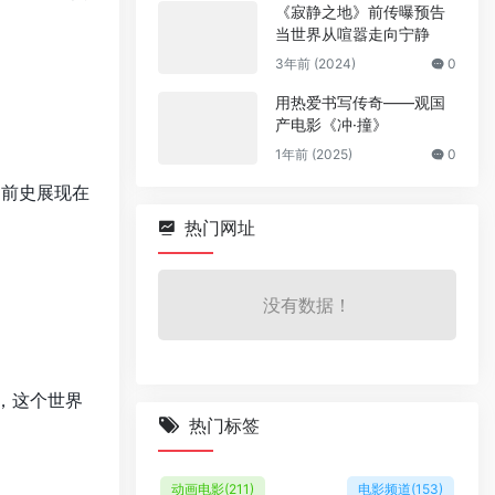
《寂静之地》前传曝预告
当世界从喧嚣走向宁静
3年前 (2024)
0
用热爱书写传奇——观国
产电影《冲·撞》
1年前 (2025)
0
的前史展现在
热门网址
没有数据！
，这个世界
热门标签
动画电影
(211)
电影频道
(153)