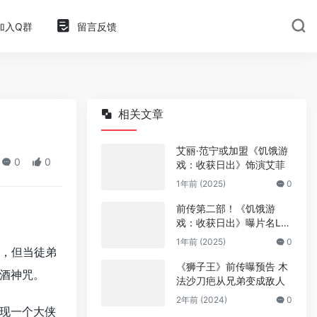
加入Q群
留言反馈
相关文章
艾丽·范宁或加盟《饥饿游
0
0
戏：收获日出》饰演艾菲
1年前 (2025)
0
前传第二部！《饥饿游
戏：收获日出》曝片名Lo
go
1年前 (2025)
0
，但当徒弟
《狮子王》前传曝预告 木
酒神咒。
法沙刀疤从兄弟变成敌人
2年前 (2024)
0
现一个大侠