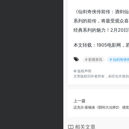
《仙剑奇侠传前传：酒剑仙
系列的前传，将最受观众喜
经典系列的魅力！2月20
本文转载：1905电影网，
# 影视资讯
# 仙剑奇侠
©
版权声明
文章版权归作者所有，未经允许请勿
上一篇
迈克尔·基顿谈《阴间大法师2》 感
相关文章