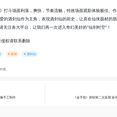
》打斗场面利落，爽快，节奏流畅，特效场面观影体验极佳。作
爱的酒剑仙作为主角，表现酒剑仙的前史，让喜欢仙侠题材的朋
日请关注各大平台，让我们再一次进入奇幻美好的“仙剑时空”！
若侵权请联系删除
传
# 前传
# 酒剑仙
转载。
觉像手工制作
《金手指》密钥第二次延期 延长