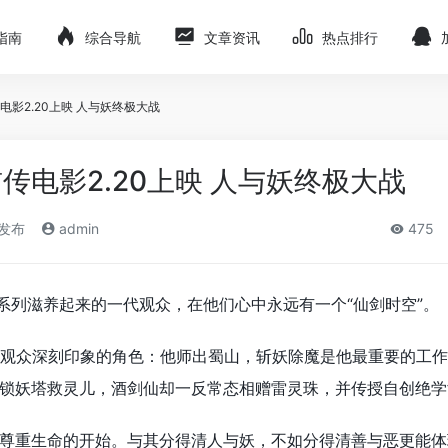
指南
综合导航
文章资讯
热点排行
影2.20上映 人与妖终极大战
传电影2.20上映 人与妖终极大战
)发布
admin
475
系列滋养起来的一代观众，在他们心中永远有一个“仙剑时空”。
观众深刻印象的角色：他师出蜀山，斩妖除魔是他最重要的工作
锁妖塔救灵儿，酒剑仙却一反常态相赠雷灵珠，并传授自创绝学
尊重生命的开始。与其分得清人与妖，不如分得清善与恶更能体