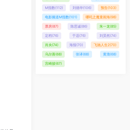
M指数
(112)
刘德华
(106)
预告
(103)
电影频道M指数
(101)
哪吒之魔童闹海
(98)
票房
(87)
陈思诚
(86)
朱一龙
(85)
定档
(76)
于适
(76)
刘昊然
(74)
肖央
(74)
海报
(70)
飞驰人生2
(70)
乌尔善
(68)
张译
(68)
黄渤
(68)
宫崎骏
(67)