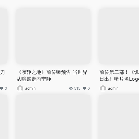
沙刀
《寂静之地》前传曝预告 当世界
前传第二部！《饥
从喧嚣走向宁静
日出》曝片名Log
0
admin
515
0
admin