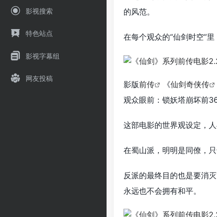
影视搜索
的风范。
特色站点
在每个观众的“仙剑时空”
影视字幕组
网友投稿
影版
前传
《
仙剑奇侠传
观众眼前：锁妖塔崩坏前3
这部电影的世界观设定，人
在蜀山派，明明是同僚，只
反派的最终目的也是要消灭
永远也不会拥有和平。