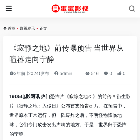
首页
•
影视资讯
•
正文
《寂静之地》前传曝预告 当世界从
喧嚣走向宁静
3年前 (2024)发布
admin
516
0
0
1905电影网讯
热门恐怖片《
寂静之地
》的
前传
衍生影
片《寂静之地：入侵日》公布首支
预告
片。在预告中，
世界原本正常运行，但一阵爆炸之后，不明怪物降临地
球，它们专门攻击发出声响的地方。于是，世界归于恐怖
的宁静。