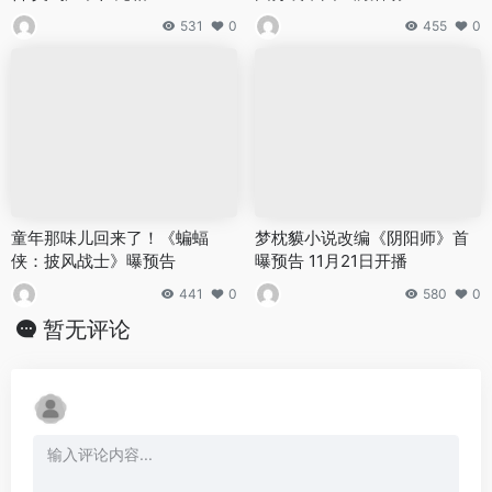
531
0
455
0
童年那味儿回来了！《蝙蝠
梦枕貘小说改编《阴阳师》首
侠：披风战士》曝预告
曝预告 11月21日开播
441
0
580
0
暂无评论