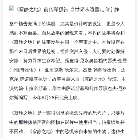
整个预告充满了恐惧感，尤其是倒计时的设定，更是令人
感到不寒而栗。而从故事的展现来看，本作的故事将会和
《寂静之地》的故事发生在同一个宇宙之中。本片设定在
那个末日后世界的起初，怪兽突然入侵，人们要时刻保持
安静，努力寻求生存希望。露皮塔·尼永奥搭档约瑟夫·奎恩
(《怪奇物语》)、亚历克斯·沃尔夫、杰曼·翰苏等出演，迈
克尔·萨诺斯基执导，故事灵感来自《寂静之地》导演、主
演约翰·卡拉辛斯基，剧本由萨诺斯基和前作导演杰夫·尼科
尔斯编写，今年6月28日北美上映。
《寂静之地》是一部很明显的概念先行的恐怖片，只要片
中的那种掠杀声音的怪物在影片中使用得当，拍摄续集并
不困难。《寂静之地》中的恐惧来自未知的生物，这种生