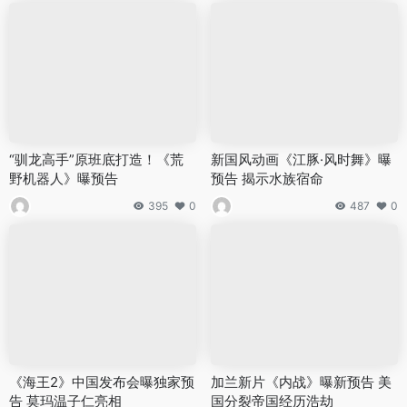
“驯龙高手”原班底打造！《荒
新国风动画《江豚·风时舞》曝
野机器人》曝预告
预告 揭示水族宿命
395
0
487
0
《海王2》中国发布会曝独家预
加兰新片《内战》曝新预告 美
告 莫玛温子仁亮相
国分裂帝国经历浩劫