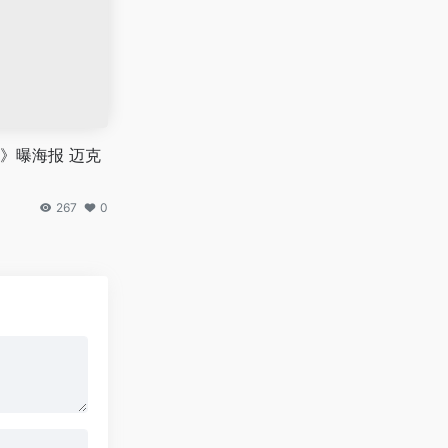
》曝海报 迈克
角
267
0