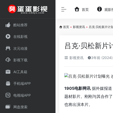
首页
观影
酷站推荐
首页
•
影视资讯
•
吕克·贝松新片计
在线影视
吕克·贝松新片
次元动漫
影视资讯
3年前 (2024
影视下载
AI工具箱
手机端APP
1905电影网讯
据外媒报道
电视端APP
题材影片。刚刚与其合作了
也将出演本片。
网盘搜索