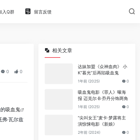
加入Q群
留言反馈
相关文章
达妹加盟《众神血肉》 小
0
0
K“暮光”后再陷吸血鬼
1年前 (2025)
0
吸血鬼电影《罪人》曝海
报 迈克尔·B·乔丹分饰两角
1年前 (2025)
0
》的
吸血鬼
“尖叫女王”麦卡·梦露将主
弗·瓦尔兹
演惊悚电影《新娘》
2年前 (2024)
0