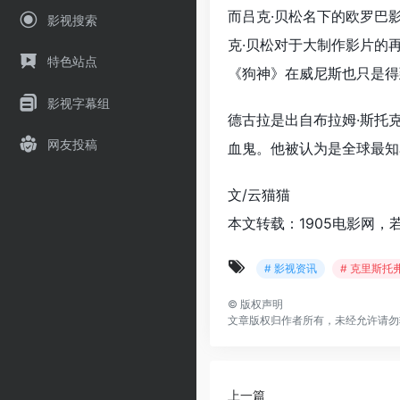
而吕克·贝松名下的欧罗巴
影视搜索
克·贝松对于大制作影片的
特色站点
《狗神》在威尼斯也只是得
影视字幕组
德古拉是出自布拉姆·斯托
网友投稿
血鬼。他被认为是全球最知
文/云猫猫
本文转载：1905电影网，
# 影视资讯
# 克里斯托
©
版权声明
文章版权归作者所有，未经允许请勿
上一篇