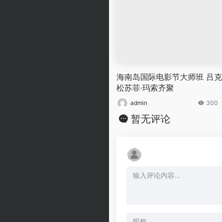
海南岛国际电影节大师班 吕克
松苏菲·玛索齐聚
admin
300
暂无评论