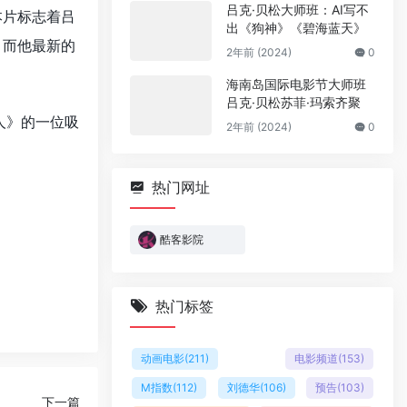
吕克·贝松大师班：AI写不
本片标志着吕
出《狗神》《碧海蓝天》
，而他最新的
2年前 (2024)
0
海南岛国际电影节大师班
吕克·贝松苏菲·玛索齐聚
人》的一位吸
2年前 (2024)
0
热门网址
酷客影院
热门标签
动画电影
(211)
电影频道
(153)
M指数
(112)
刘德华
(106)
预告
(103)
下一篇