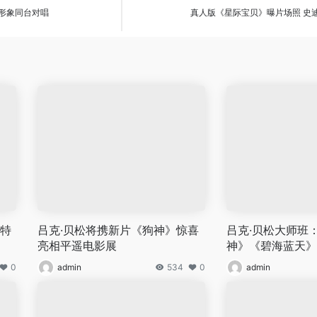
种形象同台对唱
真人版《星际宝贝》曝片场照 史
波特
吕克·贝松将携新片《狗神》惊喜
吕克·贝松大师班：
亮相平遥电影展
神》《碧海蓝天》
0
admin
534
0
admin