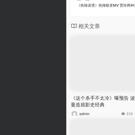
《热辣滚烫》热辣蜕变MV 贾玲两
相关文章
《这个杀手不太冷》曝预告 
曼造就影史经典
admin
316