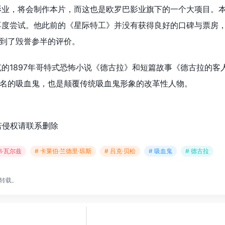
影业，将会制作本片，而这也是欧罗巴影业旗下的一个大项目。
再度尝试。他此前的《星际特工》并没有获得良好的口碑与票房
到了毁誉参半的评价。
克的1897年哥特式恐怖小说《德古拉》和短篇故事《德古拉的客
名的吸血鬼，也是颠覆传统吸血鬼形象的改革性人物。
若侵权请联系删除
弗·瓦尔兹
# 卡莱伯·兰德里·琼斯
# 吕克·贝松
# 吸血鬼
# 德古拉
转载。