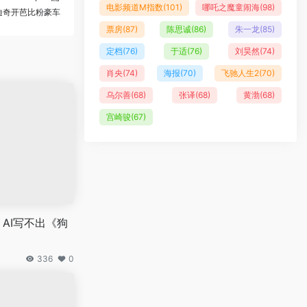
电影频道M指数
(101)
哪吒之魔童闹海
(98)
迪奇开芭比粉豪车
票房
(87)
陈思诚
(86)
朱一龙
(85)
定档
(76)
于适
(76)
刘昊然
(74)
肖央
(74)
海报
(70)
飞驰人生2
(70)
乌尔善
(68)
张译
(68)
黄渤
(68)
宫崎骏
(67)
AI写不出《狗
336
0