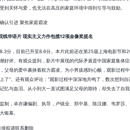
受到关怀与爱，也无法在高压的家庭环境中得到引导与鼓励。
院线华语片 现实主义力作包揽12项金像奖提名
.3分，目前已升至8.6分。本片此前还在第25届上海电影节和2
潮好评。有观众提到，影片中展现的代际矛盾是中国家庭集体症
，父母的爱中裹挟着权力霸凌。为小男孩感到心酸，观影过程中
上了”。还有观众评论：“观影过程中深深地共鸣了，数次想到自
记忆与血泪。从小到大一直试图满足父母的期待，却失去了自我
监制，卓亦谦编剧、执导，卢镇业、郑中基、陈汉娜、韦罗莎、
大银幕。
若侵权请联系删除