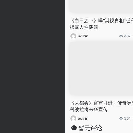
《白日之下》曝“漠视真相”版
揭露人性阴暗
admin
467
《大都会》官宣引进！传奇导
科波拉将来华宣传
admin
331
暂无评论