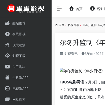
首页
观影
酷站推荐
首页
•
影视资讯
•
尔冬升监制《年少
在线影视
尔冬升监制《年
次元动漫
影视资讯
3年前 (2024
影视下载
AI工具箱
手机端APP
1905电影网讯
2月6日，
电视端APP
》官宣即将在内地上映。
遭受的原生家庭创伤，具有
网盘搜索