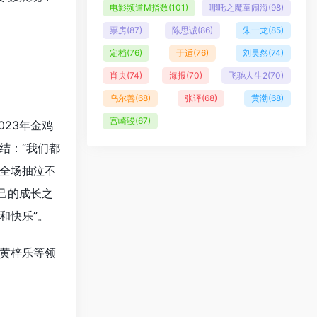
电影频道M指数
(101)
哪吒之魔童闹海
(98)
票房
(87)
陈思诚
(86)
朱一龙
(85)
定档
(76)
于适
(76)
刘昊然
(74)
肖央
(74)
海报
(70)
飞驰人生2
(70)
乌尔善
(68)
张译
(68)
黄渤
(68)
宫崎骏
(67)
023年金鸡
结：“我们都
全场抽泣不
己的成长之
和快乐”。
黄梓乐等领