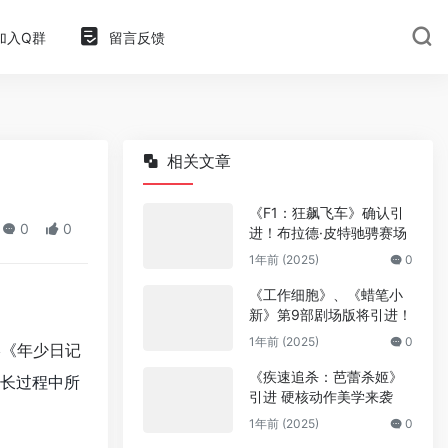
加入Q群
留言反馈
相关文章
《F1：狂飙飞车》确认引
0
0
进！布拉德·皮特驰骋赛场
1年前 (2025)
0
《工作细胞》、《蜡笔小
新》第9部剧场版将引进！
1年前 (2025)
0
影《
年少日记
《疾速追杀：芭蕾杀姬》
长过程中所
引进 硬核动作美学来袭
1年前 (2025)
0