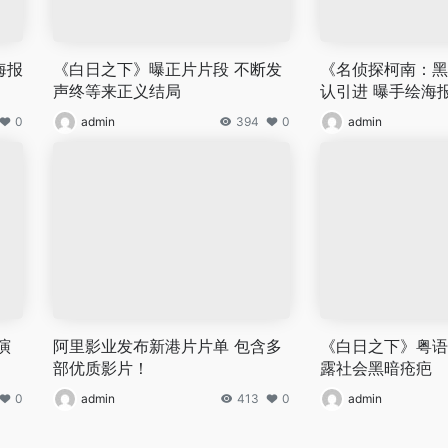
海报
《白日之下》曝正片片段 不断发
《名侦探柯南：黑
声终等来正义结局
认引进 曝手绘海
0
admin
394
0
admin
演
阿里影业发布新港片片单 包含多
《白日之下》粤语
部优质影片！
露社会黑暗疮疤
0
admin
413
0
admin