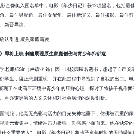
电影金像奖入围名单中，电影《年少日记》获12项提名，包括最
角、最佳男配角、最佳女配角、最佳新演员、最佳摄影、最佳剪
、新晋导演。
》即将上映 刺痛展现原生家庭创伤与青少年抑郁症
学老师郑Sir（卢镇业 饰）因一封校园匿名遗书，想起了自己充
郁学生，阻止悲剧重现，并在此过程中寻找到了自我的出口。电
并展现了在此高压环境中青少年的压抑心理，探讨了将孩子视作面
、卓亦谦导演的人文关怀和对社会病理的深度剖析。
园制服，他毫无光彩与活力的目光失神地垂下，仿佛被沉重的家
视觉元素集中，情绪冲击力极强，刺痛感扑面而来。他在缺爱的
是什么重要的人”。电影《年少日记》将孩子童年时期的无助瞬间