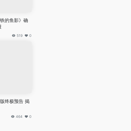
铁的鱼影》确
报
519
0
版终极预告 揭
464
0