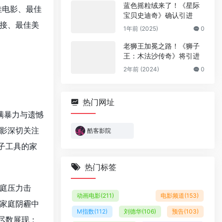
蓝色摇粒绒来了！《星际
佳电影、最佳
宝贝史迪奇》确认引进
接、最佳美
1年前 (2025)
0
老狮王加冕之路！《狮子
王：木法沙传奇》将引进
2年前 (2024)
0
热门网址
满暴力与遗憾
影深切关注
酷客影院
子工具的家
热门标签
庭压力击
动画电影
(211)
电影频道
(153)
家庭阴霾中
M指数
(112)
刘德华
(106)
预告
(103)
尽数展现：