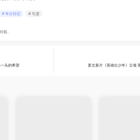
# 年少日记
# 引进
转载。
另一头的希望
姜文新片《英雄出少年》立项 