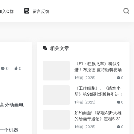
加入Q群
留言反馈
相关文章
《F1：狂飙飞车》确认引
0
0
进！布拉德·皮特驰骋赛场
1年前 (2025)
0
《工作细胞》、《蜡笔小
新》第9部剧场版将引进！
1年前 (2025)
0
高分动画电
如约而至!《哆啦A梦:大雄
的绘画奇遇记》定档5.31
1年前 (2025)
0
了一个机器