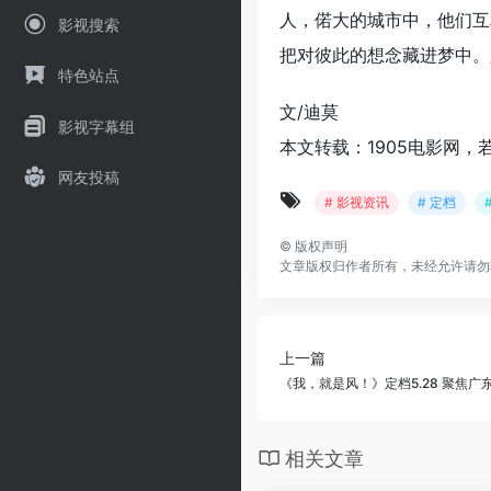
人，偌大的城市中，他们互
影视搜索
把对彼此的想念藏进梦中。
特色站点
文/迪莫
影视字幕组
本文转载：1905电影网，
网友投稿
# 影视资讯
# 定档
©
版权声明
文章版权归作者所有，未经允许请勿
上一篇
《我，就是风！》定档5.28 聚焦广
相关文章