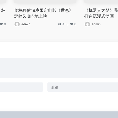
！坏
道枝骏佑19岁限定电影《世恋》
《机器人之梦》曝
定档5.18内地上映
打造沉浸式动画
0
admin
455
0
admin