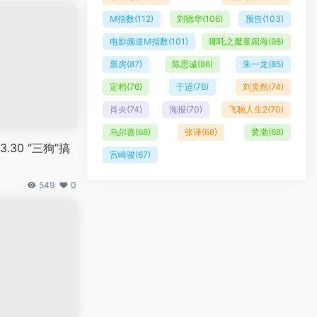
M指数
(112)
刘德华
(106)
预告
(103)
电影频道M指数
(101)
哪吒之魔童闹海
(98)
票房
(87)
陈思诚
(86)
朱一龙
(85)
定档
(76)
于适
(76)
刘昊然
(74)
肖央
(74)
海报
(70)
飞驰人生2
(70)
乌尔善
(68)
张译
(68)
黄渤
(68)
30 “三狗”搞
宫崎骏
(67)
549
0