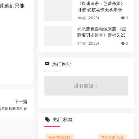
《疾速追杀：芭蕾杀姬》
此他们只能
引进 硬核动作美学来袭
1年前 (2025)
0
邪恶蓝色摇粒绒来袭!《星
际宝贝史迪奇》定档5.23
1年前 (2025)
0
热门网址
没有数据！
下一篇
演荒诞历险逃生记
热门标签
动画电影
(211)
电影频道
(153)