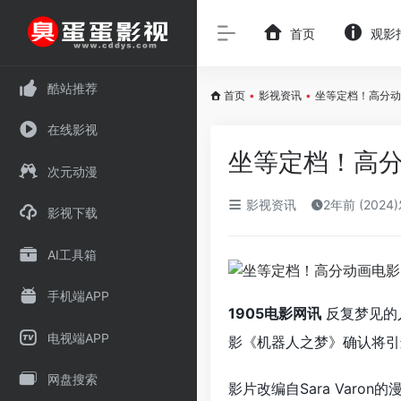
首页
观影
酷站推荐
首页
•
影视资讯
•
坐等定档！高分动
在线影视
坐等定档！高
次元动漫
影视资讯
2年前 (2024
影视下载
AI工具箱
手机端APP
1905电影网讯
反复梦见的
电视端APP
影《机器人之梦》确认将引
网盘搜索
影片改编自Sara Var