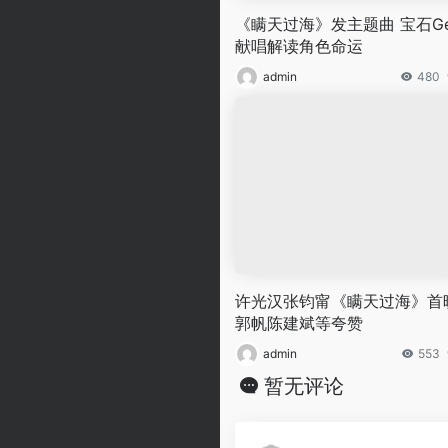
《瞒天过海》发主题曲 宝石G
献唱解读角色命运
admin
480
许光汉张钧甯《瞒天过海》首
郭帆陈建斌等夸赞
admin
553
暂无评论