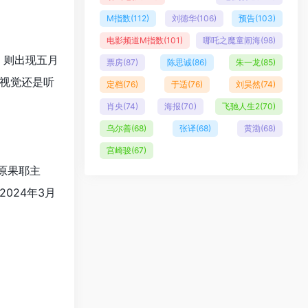
M指数
(112)
刘德华
(106)
预告
(103)
电影频道M指数
(101)
哪吒之魔童闹海
(98)
，则出现五月
票房
(87)
陈思诚
(86)
朱一龙
(85)
视觉还是听
定档
(76)
于适
(76)
刘昊然
(74)
肖央
(74)
海报
(70)
飞驰人生2
(70)
乌尔善
(68)
张译
(68)
黄渤
(68)
宫崎骏
(67)
原果耶主
024年3月