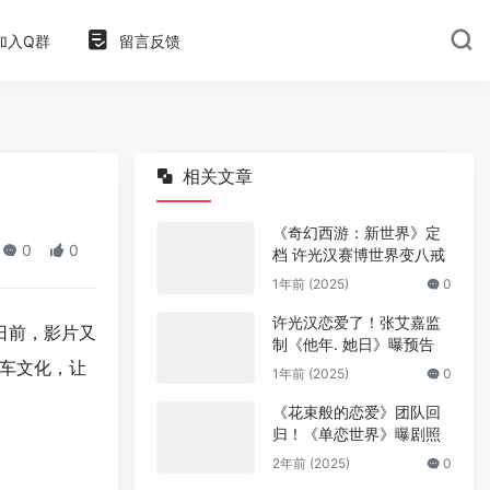
加入Q群
留言反馈
相关文章
《奇幻西游：新世界》定
0
0
档 许光汉赛博世界变八戒
1年前 (2025)
0
许光汉恋爱了！张艾嘉监
日前，影片又
制《他年. 她日》曝预告
车文化，让
1年前 (2025)
0
《花束般的恋爱》团队回
归！《单恋世界》曝剧照
2年前 (2025)
0