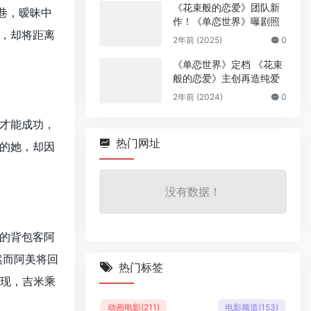
《花束般的恋爱》团队新
巷，暧昧中
作！《单恋世界》曝剧照
，却将距离
2年前 (2025)
0
《单恋世界》定档 《花束
般的恋爱》主创再造纯爱
2年前 (2024)
0
才能成功，
热门网址
的她，却因
没有数据！
本的背包客阿
然而阿美将回
热门标签
涌现，吉米乘
动画电影
(211)
电影频道
(153)