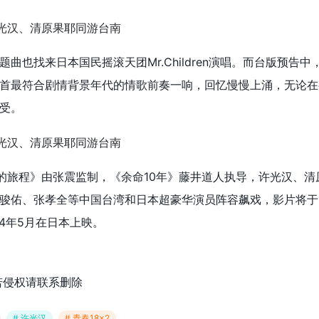
曲也找来日本国民摇滚天团Mr.Children演唱。而台版预告中
首最符合剧情背景年代的情歌前奏一响，回忆慢慢上涌，无论在
受。
有你的旅程》由张震监制，《余命10年》藤井道人执导，许光汉、清
骏佑、张孝全等中国台湾和日本超豪华演员阵容飙戏，影片将于2
24年5月在日本上映。
若侵权请联系删除
# 许光汉
# 青春18×2