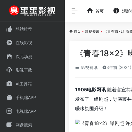
首页
观影
酷站推荐
首页
•
影视资讯
•
《青春18×2》
在线影视
《青春18×2
次元动漫
影视资讯
3年前 (2024
影视下载
AI工具箱
1905电影网讯
随着官宣共
手机端APP
发布了一组
剧照，导演藤井
暧昧氛围升级！
电视端APP
网盘搜索