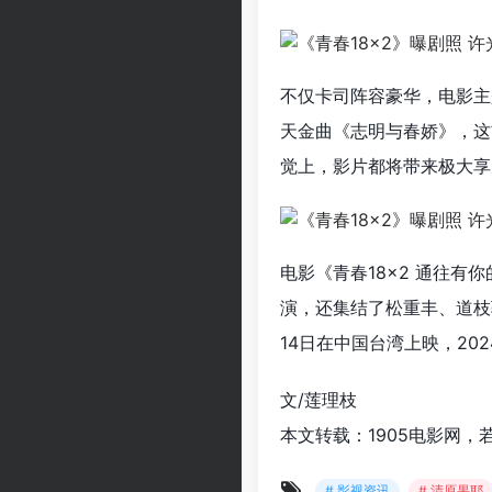
不仅卡司阵容豪华，电影主题
天金曲《志明与春娇》，这
觉上，影片都将带来极大享
电影《青春18×2 通往
演，还集结了松重丰、道枝
14日在中国台湾上映，20
文/莲理枝
本文转载：1905电影网，
# 影视资讯
# 清原果耶