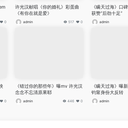
em
许光汉献唱《你的婚礼》彩蛋曲
《瞒天过海》口碑
《有你在就是爱》
获赞“后劲十足”
0
admin
517
0
admin
映
《错过你的那些年》曝mv 许光汉
《瞒天过海》曝新
念念不忘清原果耶
钧甯身份大反转
0
admin
446
0
admin