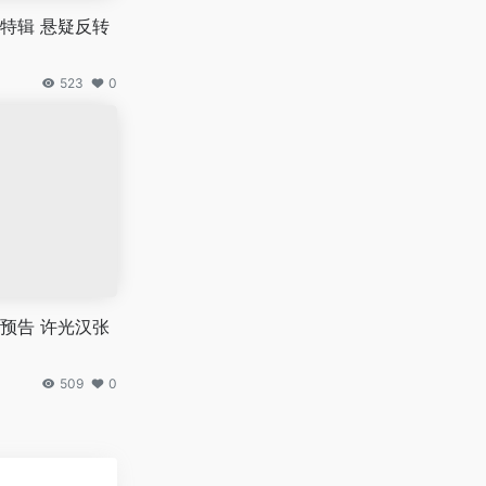
特辑 悬疑反转
523
0
预告 许光汉张
509
0