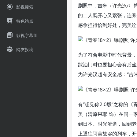
剧照中，吉米（
许光汉
影视搜索
的二人既开心又紧张，连乘
特色站点
感拿捏得恰到好处，完美诠
影视字幕组
网友投稿
为了符合电影中时代背景，
踩油门时也要担心会有后坐
为许光汉超有安全感：“吉
有“想见你2.0版”之称的
美（清原果耶 饰）在同一
到日本。时光流逝，回到老
上通往阿美故乡的列车，