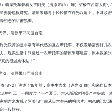
饰）骑摩托车载着女主阿美（
清原果耶
饰）穿梭在台南大街小
坐姿势也很讲究。清原果耶将手轻轻搭在许光汉肩上，不甚亲密
释初恋的甜蜜氛围。
许光汉骑的是非常有年代感的复古摩托车，不仅发动需要好几次
力。现实生活中只坐过一次摩托车的清原果耶坦言，原本很紧张
米真的很温柔体贴！”
《青春18×2》讲述了18年前，高中生吉米（许光汉 饰）和来自日
家店中打工，一同度过了一个夏天。吉米渐渐对阿美产生好感，
家的吉米发现了阿美18年前从日本寄来的明信片。初恋的记忆
开启一段旅程。