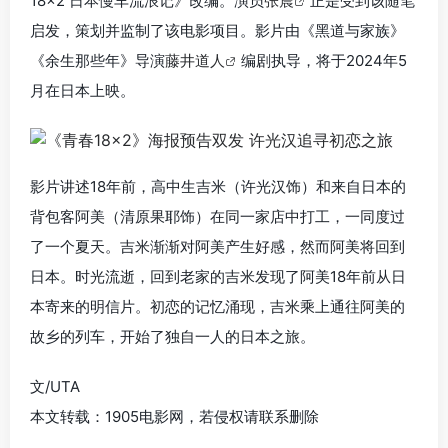
18×2 日本慢车流浪记》改编。演员
张震
正是受到该随笔
启发，策划并监制了该电影项目。影片由《黑道与家族》
《余生那些年》导演
藤井道人
编剧执导，将于2024年5
月在日本上映。
影片讲述18年前，高中生吉米（许光汉饰）和来自日本的
背包客阿美（清原果耶饰）在同一家店中打工，一同度过
了一个夏天。吉米渐渐对阿美产生好感，然而阿美将回到
日本。时光流逝，回到老家的吉米发现了阿美18年前从日
本寄来的明信片。初恋的记忆涌现，吉米乘上通往阿美的
故乡的列车，开始了独自一人的日本之旅。
文/UTA
本文转载：1905电影网，若侵权请联系删除