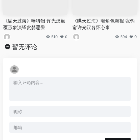
《瞒天过海》曝特辑 许光汉颠
《瞒天过海》曝角色海报 张钧
覆形象演绎贪婪恶警
甯许光汉各怀心事
510
0
594
0
暂无评论