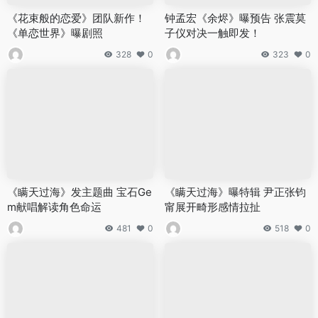
《花束般的恋爱》团队新作！
钟孟宏《余烬》曝预告 张震莫
《单恋世界》曝剧照
子仪对决一触即发！
328
0
323
0
《瞒天过海》发主题曲 宝石Ge
《瞒天过海》曝特辑 尹正张钧
m献唱解读角色命运
甯展开畸形感情拉扯
481
0
518
0