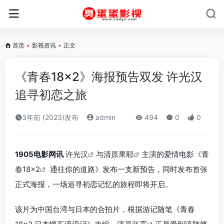
首页
•
影视资讯
•
正文
《青春18×2》海报预告双发 许光汉
追寻初恋之旅
3年前 (2023)发布
admin
494
0
0
1905电影网讯
许光汉
与
清原果耶
主演的爱情电影《
青
春18×2
通往你的道路》发布一支新预告，同时发布首张
正式海报，一场追寻初恋记忆的旅程即将开启。
该片为中国台湾与日本的合拍片，根据游记随笔《青春