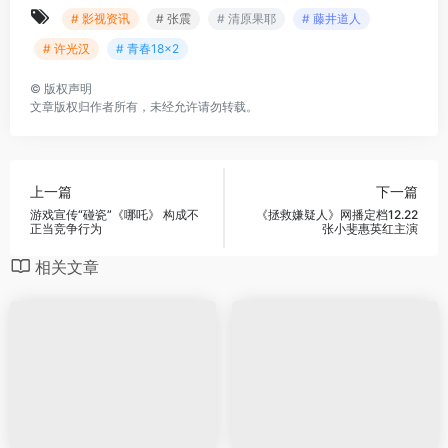
# 影视资讯
# 张震
# 清原果耶
# 藤井道人
# 许光汉
# 青春18×2
©
版权声明
文章版权归作者所有，未经允许请勿转载。
上一篇
下一篇
游戏宣传“碰瓷”《哪吒》 构成不
《拯救嫌疑人》网播定档12.22
正当竞争行为
张小斐惠英红主演
相关文章