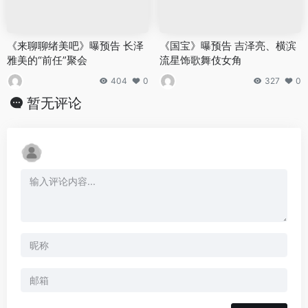
《来聊聊绪美吧》曝预告 长泽
《国宝》曝预告 吉泽亮、横滨
雅美的“前任”聚会
流星饰歌舞伎女角
404
0
327
0
暂无评论