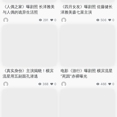
《人偶之家》曝剧照 长泽雅美
《四月女友》曝剧照 佐藤健长
与人偶的诡异生活照
泽雅美森七菜主演
291
0
506
0
《真实身份》主演揭晓！横滨
电影《游行》曝剧照 横滨流星
流星用五副面孔潜逃
“死因”赤裸曝光
368
0
466
0