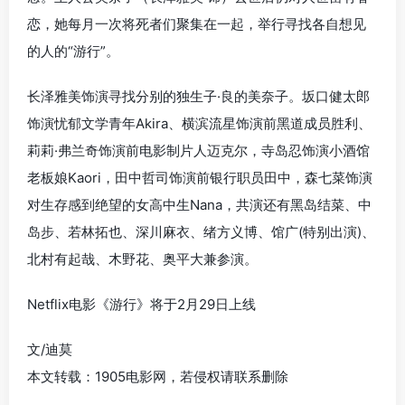
恋，她每月一次将死者们聚集在一起，举行寻找各自想见
的人的“游行”。
长泽雅美饰演寻找分别的独生子·良的美奈子。坂口健太郎
饰演忧郁文学青年Akira、横滨流星饰演前黑道成员胜利、
莉莉·弗兰奇饰演前电影制片人迈克尔，寺岛忍饰演小酒馆
老板娘Kaori，田中哲司饰演前银行职员田中，森七菜饰演
对生存感到绝望的女高中生Nana，共演还有黑岛结菜、中
岛步、若林拓也、深川麻衣、绪方义博、馆广(特别出演)、
北村有起哉、木野花、奥平大兼参演。
Netflix电影《游行》将于2月29日上线
文/迪莫
本文转载：1905电影网，若侵权请联系删除