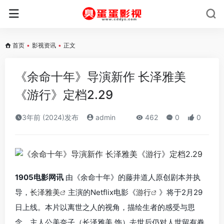
首页
•
影视资讯
•
正文
《余命十年》导演新作 长泽雅美
《游行》定档2.29
3年前 (2024)发布
admin
462
0
0
1905电影网讯
由《余命十年》的藤井道人原创剧本并执
导，
长泽雅美
主演的Netflix电影《
游行
》将于2月29
日上线。本片以离世之人的视角，描绘生者的感受与思
念。主人公美奈子（长泽雅美 饰）去世后仍对人世留有眷