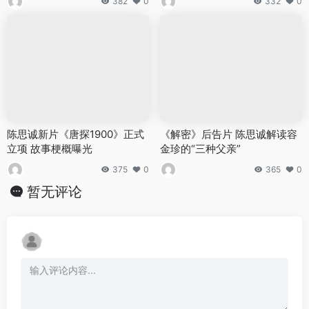
382
0
332
0
陈思诚新片《唐探1900》正式
《解密》后告片 陈思诚解读容
立项 故事梗概曝光
金珍的“三种父亲”
375
0
365
0
暂无评论