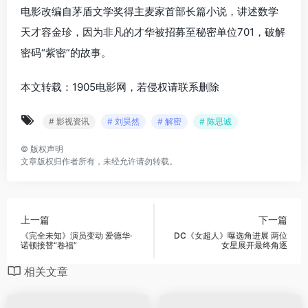
电影改编自茅盾文学奖得主麦家首部长篇小说，讲述数学
天才容金珍，因为非凡的才华被招募至秘密单位701，破解
密码“紫密”的故事。
本文转载：1905电影网，若侵权请联系删除
# 影视资讯
# 刘昊然
# 解密
# 陈思诚
©
版权声明
文章版权归作者所有，未经允许请勿转载。
上一篇
下一篇
《完全未知》演员变动 爱德华·
DC《女超人》曝选角进展 两位
诺顿接替“卷福”
女星展开最终角逐
相关文章