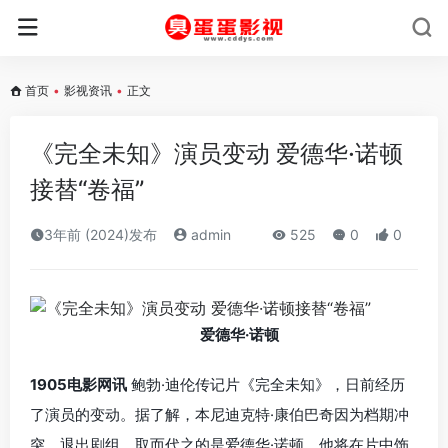
首页
•
影视资讯
•
正文
《完全未知》演员变动 爱德华·诺顿
接替“卷福”
3年前 (2024)发布
admin
525
0
0
爱德华·诺顿
1905电影网讯
鲍勃·迪伦传记片《完全未知》，日前经历
了演员的变动。据了解，本尼迪克特·康伯巴奇因为档期冲
突，退出剧组。取而代之的是爱德华·诺顿。他将在片中饰