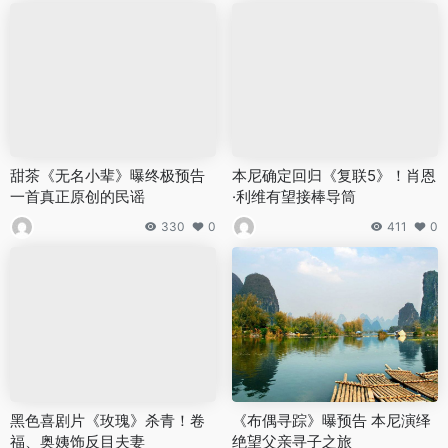
甜茶《无名小辈》曝终极预告
本尼确定回归《复联5》！肖恩
一首真正原创的民谣
·利维有望接棒导筒
330
0
411
0
黑色喜剧片《玫瑰》杀青！卷
《布偶寻踪》曝预告 本尼演绎
福、奥姨饰反目夫妻
绝望父亲寻子之旅