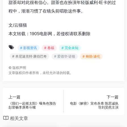
甜茶却对此很有信心。甜茶也在扮演年轻版威利·旺卡的过
程中，渐渐习惯了在镜头前唱歌这件事。
文/云猫猫
本文转载：1905电影网，若侵权请联系删除
# 影视资讯
# 卷福
# 完全未知
# 本尼迪克特·康伯巴奇
# 爱德华·诺顿
# 鲍勃·迪伦
©
版权声明
文章版权归作者所有，未经允许请勿转载。
上一篇
下一篇
《我们一起摇太阳》曝角色预告
电影《解密》宣布杀青 陈思诚执
彭昱畅李庚希斗嘴
导刘昊然主演
相关文章