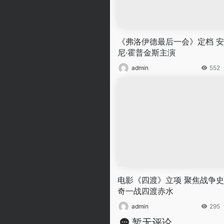
《弗洛伊德最后一会》定档 
尼·霍普金斯主演
admin
552
电影《四渡》立项 聚焦战争
奇一战四渡赤水
admin
295
暂无评论