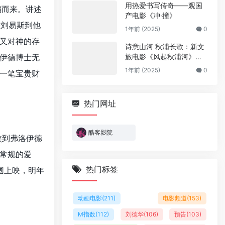
用热爱书写传奇——观国
编而来。讲述
产电影《冲·撞》
·刘易斯到他
1年前 (2025)
0
又对神的存
诗意山河 秋浦长歌：新文
伊德博士无
旅电影《风起秋浦河》今
日全国公映
1年前 (2025)
0
一笔宝贵财
热门网址
酷客影院
焦到弗洛伊德
常规的爱
热门标签
围上映，明年
动画电影
(211)
电影频道
(153)
M指数
(112)
刘德华
(106)
预告
(103)