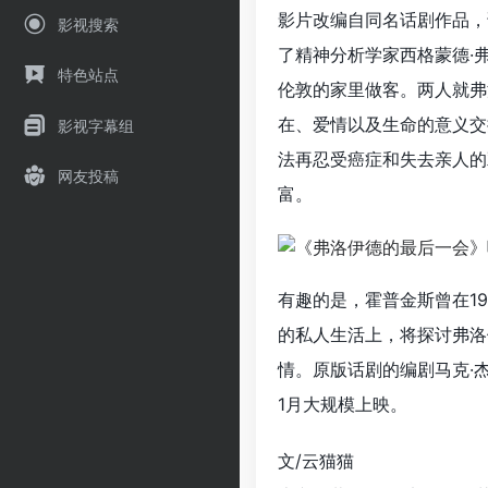
影片改编自同名话剧作品，
影视搜索
了精神分析学家西格蒙德·
特色站点
伦敦的家里做客。两人就弗
在、爱情以及生命的意义交
影视字幕组
法再忍受癌症和失去亲人的
网友投稿
富。
有趣的是，霍普金斯曾在1
的私人生活上，将探讨弗洛
情。原版话剧的编剧马克·
1月大规模上映。
文/云猫猫