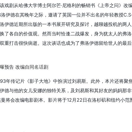
该戏剧从哈佛大学博士阿尔芒·尼格利的畅销书《上帝之问》改
弗洛伊德在其晚年之际，邀请了英国一位并不出名的年轻教授C.S
洛伊德近期所出版的一本书展开研究及探讨，越聊越投机的两人
换了各自的价值观。然而当时恰逢二战爆发，身为犹太人的弗洛
双重打击很快病逝。这次谈话也成为了弗洛伊德留给世人的最后
993年传记片《影子大地》中扮演过刘易斯。此外，本片还将聚
伊德与他的女儿安娜的独特关系，及刘易斯和其好友的妈妈那非
杰曼将会改编电影剧本。影片将于12月22日在洛杉矶和纽约小范