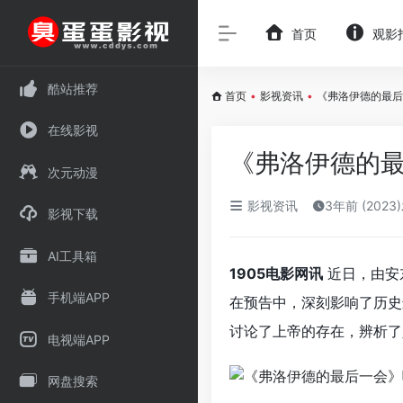
首页
观影
酷站推荐
首页
•
影视资讯
•
《弗洛伊德的最后
在线影视
《弗洛伊德的最
次元动漫
影视资讯
3年前 (2023
影视下载
AI工具箱
1905电影网讯
近日，由安
手机端APP
在预告中，深刻影响了历史
讨论了上帝的存在，辨析了
电视端APP
网盘搜索