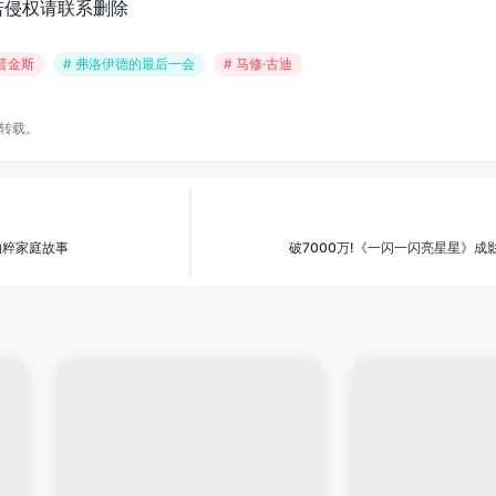
若侵权请联系删除
霍普金斯
# 弗洛伊德的最后一会
# 马修·古迪
转载。
纳粹家庭故事
破7000万!《一闪一闪亮星星》成