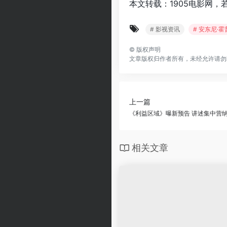
本文转载：1905电影网，
# 影视资讯
# 安东尼·
©
版权声明
文章版权归作者所有，未经允许请勿
上一篇
《利益区域》曝新预告 讲述集中营
相关文章