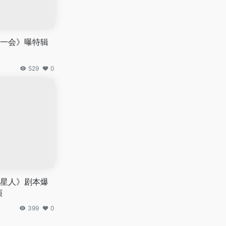
一会》曝特辑
529
0
星人》剧本爆
演
399
0