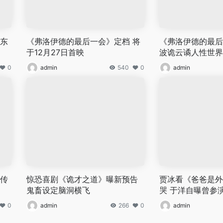
安东
《弗洛伊德的最后一会》定档 将
《弗洛伊德的最后
于12月27日首映
波诡云谲人性世界
0
admin
540
0
admin
史传
惊恐喜剧《诡才之道》曝新预告
贾冰看《爸爸是外
鬼畜设定脑洞横飞
哭 于洋自曝曾参
0
admin
266
0
admin