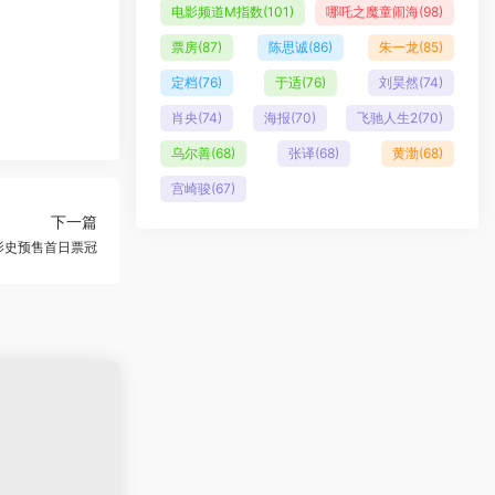
电影频道M指数
(101)
哪吒之魔童闹海
(98)
票房
(87)
陈思诚
(86)
朱一龙
(85)
定档
(76)
于适
(76)
刘昊然
(74)
肖央
(74)
海报
(70)
飞驰人生2
(70)
乌尔善
(68)
张译
(68)
黄渤
(68)
宫崎骏
(67)
下一篇
影史预售首日票冠