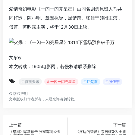
爱情奇幻电影《一闪一闪亮星星》由同名剧集原班人马共
同打造，陈小明、章攀执导，屈楚萧、张佳宁领衔主演，
傅菁
、
蒋昀霖
主演，将于12月30日上映。
文/joy
本文转载：1905电影网，若侵权请联系删除
# 影视资讯
# 一闪一闪亮星星
# 屈楚萧
# 张佳宁
©
版权声明
文章版权归作者所有，未经允许请勿转载。
上一篇
下一篇
《怒潮》曝新预告 张家辉阮经天
《河边的错误》票房破3亿 全新