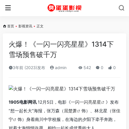
首页
•
影视资讯
•
正文
火爆！《一闪一闪亮星星》1314下
雪场预售破千万
3年前 (2023)发布
admin
542
0
0
1905电影网讯
12月5日，电影《
一闪一闪亮星星
》发布
“想一起长大”海报，张万森（
屈楚萧
饰）、林北星（
张佳
宁
饰）身着南川中学校服，在海边的夕阳下牵手奔跑，
对着大海悄悄许愿，相约一起长成优秀的大人。