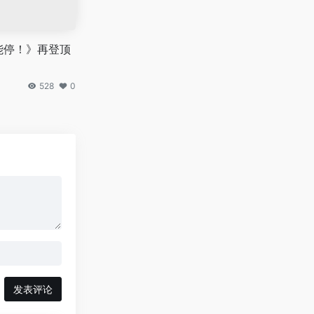
能停！》再登顶
528
0
发表评论