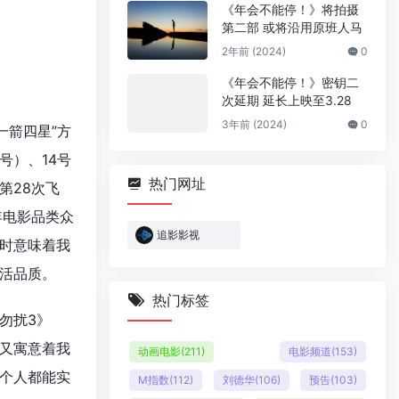
《年会不能停！》将拍摄
第二部 或将沿用原班人马
2年前 (2024)
0
《年会不能停！》密钥二
次延期 延长上映至3.28
3年前 (2024)
0
一箭四星”方
号）、14号
热门网址
第28次飞
年电影品类众
追影影视
时意味着我
活品质。
热门标签
勿扰3》
，又寓意着我
动画电影
(211)
电影频道
(153)
个人都能实
M指数
(112)
刘德华
(106)
预告
(103)