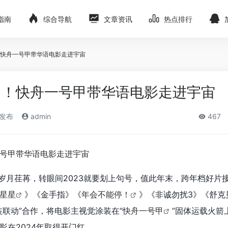
指南
综合导航
文章资讯
热点排行
快舟一号甲带华语电影走进宇宙
了！快舟一号甲带华语电影走进宇宙
)发布
admin
467
岁月荏苒，转眼间2023就要划上句号，值此年末，跨年档好片
星星
》《金手指》《
年会不能停！
》《非诚勿扰3》《舒克
装联动”合作，将电影主视觉涂装在“
快舟一号甲
”固体运载火箭
影在2024年取得开门红。