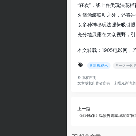
“狂欢”，线上各类玩法花
火箭涂装联动之外，还将冲
以多种神秘玩法强势吸引眼
充分地展露在大众视野，引
本文转载：1905电影网，
# 影视资讯
# 一闪一闪
©
版权声明
文章版权归作者所有，未经允许请勿
上一篇
《临时劫案》曝预告 郭富城演绎“摔