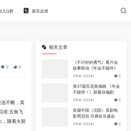
加入Q群
留言反馈
相关文章
《不讨好的勇气》看片会
0
0
故事联动《年会不能停》
2年前 (2024)
0
第37届百花奖揭晓 《年会
不能停！》获最佳编剧
2年前 (2024)
0
接连不断，其
首届中国（沈阳）喜剧电
贝塔·五角飞
影周启动 共襄欢乐盛会
上，随着火箭
2年前 (2024)
0