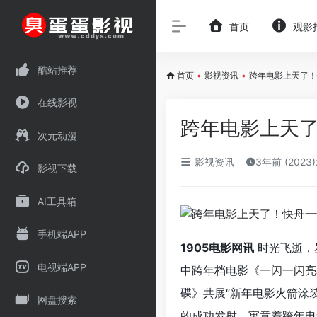
首页
观影
酷站推荐
首页
•
影视资讯
•
跨年电影上天了！
在线影视
跨年电影上天
次元动漫
影视资讯
3年前 (2023
影视下载
AI工具箱
手机端APP
1905电影网讯
时光飞逝，
电视端APP
中跨年档电影《
一闪一闪亮
碟》共展“新年电影火箭涂
网盘搜索
的成功发射，寓意着跨年电