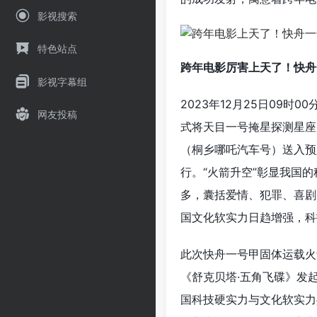
影视搜索
特色站点
跨年电影厉害上天了！快舟
影视字幕组
2023年12月25日09
网友投稿
式将天目一号掩星探测星座1
（桐乡哪吒汽车号）送入预
行。“火箭升空”彰显我国
多，囊括爱情、犯罪、喜剧
国文化软实力日趋增强，科
此次快舟一号甲固体运载火
《舒克贝塔·五角飞碟》发
国科技硬实力与文化软实力