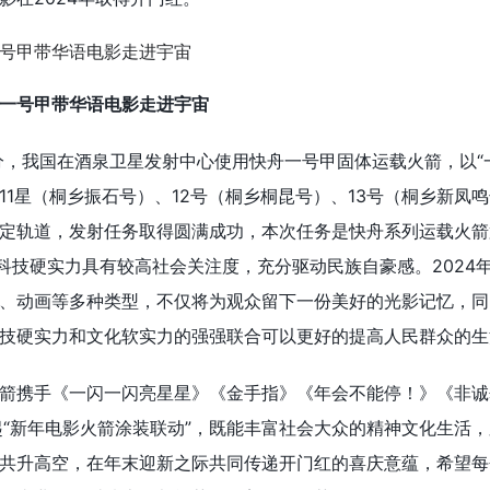
一号甲带华语电影走进宇宙
时00分，我国在酒泉卫星发射中心使用快舟一号甲固体运载火箭，以“
1星（桐乡振石号）、12号（桐乡桐昆号）、13号（桐乡新凤鸣
定轨道，发射任务取得圆满成功，本次任务是快舟系列运载火箭
的科技硬实力具有较高社会关注度，充分驱动民族自豪感。2024
、动画等多种类型，不仅将为观众留下一份美好的光影记忆，同
技硬实力和文化软实力的强强联合可以更好的提高人民群众的生
箭携手《一闪一闪亮星星》《金手指》《年会不能停！》《非诚
起“新年电影火箭涂装联动”，既能丰富社会大众的精神文化生活
共升高空，在年末迎新之际共同传递开门红的喜庆意蕴，希望每