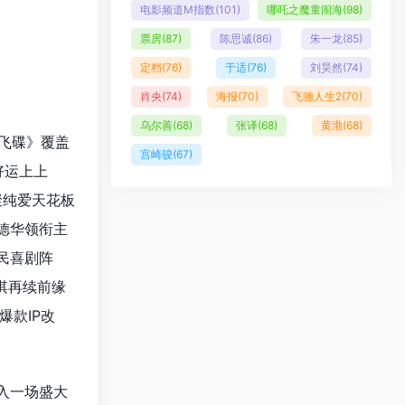
电影频道M指数
(101)
哪吒之魔童闹海
(98)
票房
(87)
陈思诚
(86)
朱一龙
(85)
定档
(76)
于适
(76)
刘昊然
(74)
肖央
(74)
海报
(70)
飞驰人生2
(70)
乌尔善
(68)
张译
(68)
黄渤
(68)
飞碟》覆盖
宫崎骏
(67)
好运上上
聚纯爱天花板
德华领衔主
民喜剧阵
淇再续前缘
爆款IP改
入一场盛大