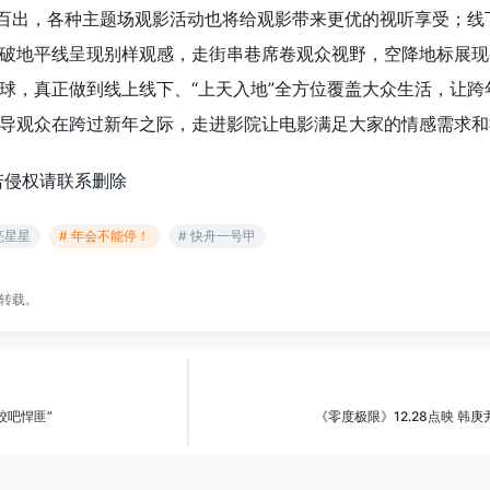
样百出，各种主题场观影活动也将给观影带来更优的视听享受；线
破地平线呈现别样观感，走街串巷席卷观众视野，空降地标展现
球，真正做到线上线下、“上天入地”全方位覆盖大众生活，让跨
导观众在跨过新年之际，走进影院让电影满足大家的情感需求和
若侵权请联系删除
亮星星
# 年会不能停！
# 快舟一号甲
转载。
跤吧悍匪”
《零度极限》12.28点映 韩庚