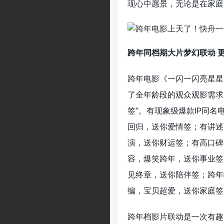
现心中愿景，无论是在家庭
跨年同档期大片梦幻联动 
跨年电影《一闪一闪亮星星
了全年龄段的观众观影需求
签”。有现象级爆款IP同
回归，送你爱情签；有讲述
演，送你财运签；有高口碑
容，爆笑跨年，送你事业签
见终章，送你陪伴签；跨年
编，宝贝超爱，送你家庭签
跨年档影片联动是一次有趣