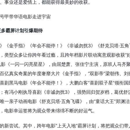
、事业还是爱情上，都能获得最美妙的收获。
更多霸屏计划引爆期待
》《金手指》《年会不能停！》《非诚勿扰3》《舒克贝塔·五角
，类型众多让你跨年看过瘾，且跨年档影片联动寓意观影收获“
名电影《一闪一闪亮星星》，由屈楚萧、张佳宁主演，原班人马齐
百亿真实奇案的年度奢靡大片《金手指》，“双影帝”梁朝伟、刘
喜剧黑马电影《年会不能停！》，大鹏白客“喜剧双子星”领衔国
；有冯小刚执导喜剧《非诚勿扰3》，强势回归贺岁档，葛优舒
唯一亲子动画电影《舒克贝塔·五角飞碟》，由“童话大王”郑渊洁
，电影幸运签将为观众带来绵绵不断的好运气。
的新尝试。其中，跨年电影“上天入地”霸屏计划，将把观众们带