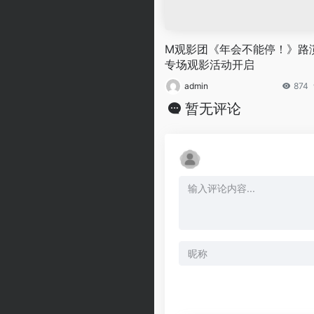
M观影团《年会不能停！》路
专场观影活动开启
admin
874
暂无评论