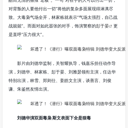
酷而无情的狠辣“老板”。一句“对在乎的人可以付出一切，
对背叛的人要他付出一切”将他的复杂多面展现得淋漓尽
致。大毒枭气场全开，林家栋就表示“气场太强烈，自己战
战兢兢”。而面对如此嚣张的对手，饰演警察的
彭于晏
更
是直呼“压力很大”。
影片由刘德华监制，关智耀执导，钱嘉乐担任动作导
演，刘德华、林家栋、彭于晏、刘雅瑟领衔主演，任达华
特别出演，林雪、郑则仕、姜皓文主演，谈善言、刘俊
谦、朱鉴然友情出演。
刘德华演双面毒枭 斯文表面下全是狠毒