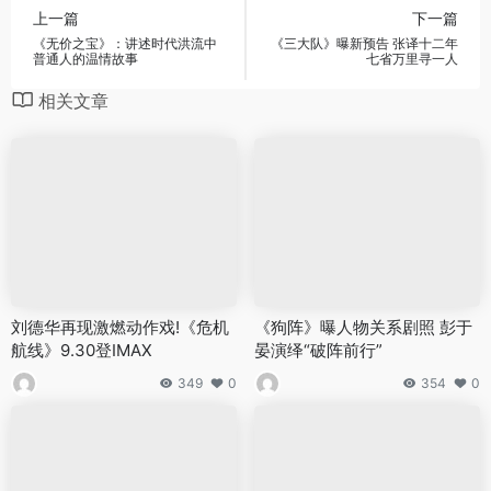
上一篇
下一篇
《无价之宝》：讲述时代洪流中
《三大队》曝新预告 张译十二年
普通人的温情故事
七省万里寻一人
相关文章
刘德华再现激燃动作戏!《危机
《狗阵》曝人物关系剧照 彭于
航线》9.30登IMAX
晏演绎“破阵前行”
349
0
354
0