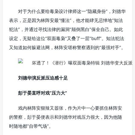
对于为什么要给毒枭设计律师这一“隐藏身份”，刘德华
表示，正是因为林阵安最“懂法”，他才能肆无忌惮地“知法
犯法”，并通过寻找法律的漏洞“颠倒黑白”保全自己。如此
设定，无疑给这位“双面毒枭”又叠了一层“buff”。知法犯法
又知道如何躲避法网，林阵安堪称警察遇到的“最强对手”。
刘德华演反派压迫感十足
彭于晏直呼对戏“压力大”
戏内林阵安狠辣又嚣张，作为片中一心要抓住林阵安
的警察，彭于晏便表示和刘德华对戏压力很大，因为他随
时随地都“自带气场”。