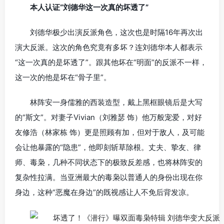
本人认证“刘德华这一次真的坏透了”
刘德华极少出演反派角色，这次也是时隔16年再次出
演大反派。这次的角色究竟有多坏？连刘德华本人都表示
“这一次真的是坏透了”。跟其他坏在“明面”的反派不一样，
这一次的他是坏在“骨子里”。
林阵安一身儒雅的西装造型，戴上黑框眼镜后是大写
的“斯文”。对妻子Vivian（刘雅瑟 饰）他万般宠爱，对好
友修浩（林家栋 饰）更是照顾有加，但对于敌人，及可能
会让他暴露的“隐患”，他即刻斩草除根。丈夫、挚友、律
师、毒枭，几种不同状态下的极致反差感，也将林阵安的
复杂性拉满。当亚洲最大的毒枭以普通人的身份出现在你
身边，这种“恶魔在身边”的既视感让人不免后背发凉。