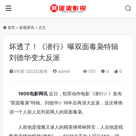
首页
•
影视资讯
•
正文
坏透了！《潜行》曝双面毒枭特辑
刘德华变大反派
3年前 (2023)发布
admin
551
0
0
1905电影网讯
近日，犯罪动作电影《
潜行
》发布
“双面毒枭”特辑。
刘德华
16年后再演大反派，这次将饰
演一个人前人后判若两人的双面毒枭。
人前他是儒雅又迷人的精英律师林阵安，人后他是残