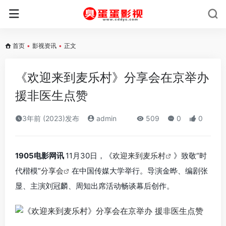
首页
•
影视资讯
•
正文
《欢迎来到麦乐村》分享会在京举办
援非医生点赞
3年前 (2023)发布
admin
509
0
0
1905电影网讯
11月30日，《
欢迎来到麦乐村
》致敬“时
代楷模”
分享会
在中国传媒大学举行。导演金晔、编剧张
显、主演刘冠麟、周知出席活动畅谈幕后创作。