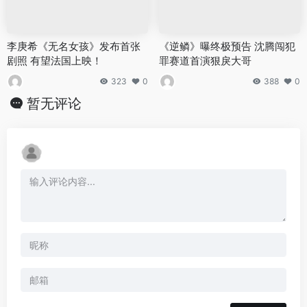
李庚希《无名女孩》发布首张
《逆鳞》曝终极预告 沈腾闯犯
剧照 有望法国上映！
罪赛道首演狠戾大哥
323
0
388
0
暂无评论