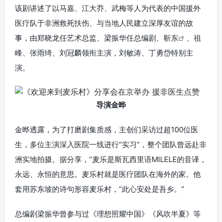
该剧讲述了以马嘉、江大乔、武梅等人为代表的中国援外
医疗队于非洲救死扶伤、与当地人民建立深厚友谊的故
事，由郑晓龙任艺术总监、梁振华任总编剧、
靳东
、祖
峰、张雨绮、刘冠麟领衔主演，刘敏涛、丁勇岱特别主
演。
导演金晔
金晔透露，为了打磨剧集质感，主创们采访过超100位医
生，多位主演深入医院一线进行“实习”，整个团队曾远赴非
洲实地拍摄。据分享，“麦乐是斯瓦西里语MILELE的音译，
永远、永恒的意思。麦乐村就是医疗团队在海外的家。他
套用苏东坡的诗句形容麦乐村，“此心安处是吾乡。”
总编剧梁振华曾参与过《理想照耀中国》《风吹半夏》等