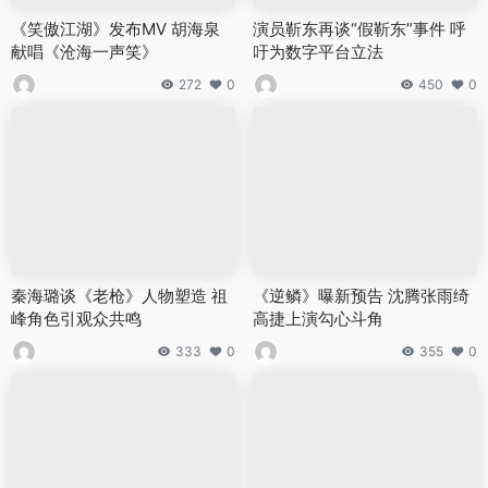
《笑傲江湖》发布MV 胡海泉
演员靳东再谈“假靳东”事件 呼
献唱《沧海一声笑》
吁为数字平台立法
272
0
450
0
秦海璐谈《老枪》人物塑造 祖
《逆鳞》曝新预告 沈腾张雨绮
峰角色引观众共鸣
高捷上演勾心斗角
333
0
355
0