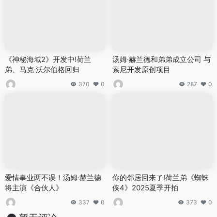
《神秘海域2》开发中!荷兰
汤姆·赫兰德和弟弟成立公司 与
弟、马克·沃尔伯格回归
索尼开发原创项目
370
0
287
0
爱情事业两不误！汤姆·赫兰德
你的邻居回来了!荷兰弟《蜘蛛
将主演《合伙人》
侠4》2025夏季开拍
337
0
373
0