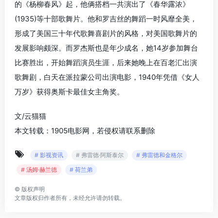
的《杨柳春风》起，他俩搭档一共演出了《春华露浓》
(1935)等十部歌舞片。他和罗吉丝的舞蹈一时风靡全美，
形成了美国三十年代歌舞喜剧片的风格，对美国歌舞片的
发展影响颇深。而罗杰斯也是年少成名，她14岁参加舞台
比赛胜出，开始舞蹈演员生涯，后来她晚上在百老汇出演
歌舞剧，白天在派拉蒙公司出演电影，1940年凭借《女人
万岁》获得奥斯卡最佳女主角奖。
文/云猫猫
本文转载：1905电影网，若侵权请联系删除
# 影视资讯
# 弗雷德·阿斯泰尔
# 弗雷德和金格尔
# 汤姆·赫兰德
# 荷兰弟
©
版权声明
文章版权归作者所有，未经允许请勿转载。