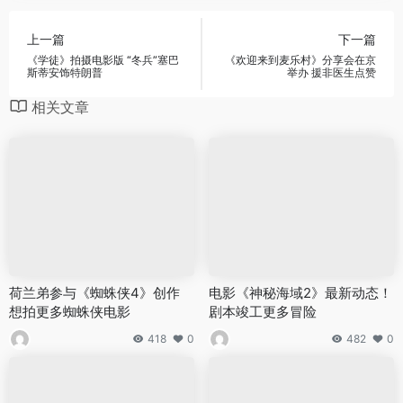
上一篇
下一篇
《学徒》拍摄电影版 “冬兵”塞巴
《欢迎来到麦乐村》分享会在京
斯蒂安饰特朗普
举办 援非医生点赞
相关文章
荷兰弟参与《蜘蛛侠4》创作
电影《神秘海域2》最新动态！
想拍更多蜘蛛侠电影
剧本竣工更多冒险
418
0
482
0