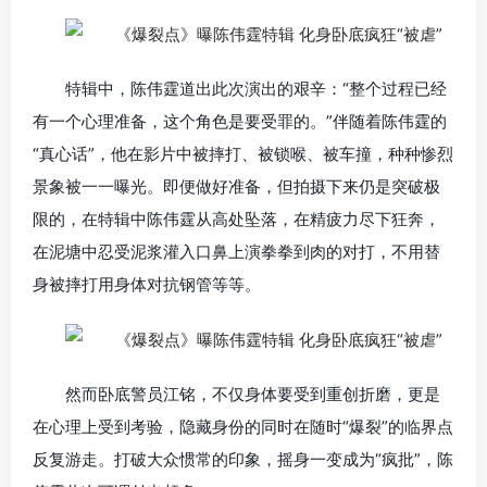
特辑中，陈伟霆道出此次演出的艰辛：“整个过程已经
有一个心理准备，这个角色是要受罪的。”伴随着陈伟霆的
“真心话”，他在影片中被摔打、被锁喉、被车撞，种种惨烈
景象被一一曝光。即便做好准备，但拍摄下来仍是突破极
限的，在特辑中陈伟霆从高处坠落，在精疲力尽下狂奔，
在泥塘中忍受泥浆灌入口鼻上演拳拳到肉的对打，不用替
身被摔打用身体对抗钢管等等。
然而卧底警员江铭，不仅身体要受到重创折磨，更是
在心理上受到考验，隐藏身份的同时在随时“爆裂”的临界点
反复游走。打破大众惯常的印象，摇身一变成为“疯批”，陈