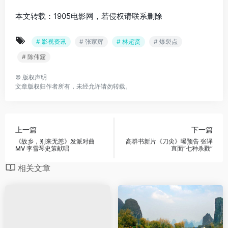
本文转载：1905电影网，若侵权请联系删除
# 影视资讯
# 张家辉
# 林超贤
# 爆裂点
# 陈伟霆
©
版权声明
文章版权归作者所有，未经允许请勿转载。
上一篇
下一篇
《故乡，别来无恙》发派对曲
高群书新片《刀尖》曝预告 张译
MV 李雪琴史策献唱
直面“七种杀戮”
相关文章