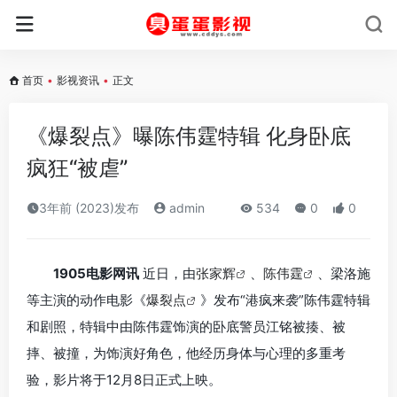
首页
•
影视资讯
•
正文
《爆裂点》曝陈伟霆特辑 化身卧底
疯狂“被虐”
3年前 (2023)发布
admin
534
0
0
1905电影网讯
近日，由
张家辉
、
陈伟霆
、梁洛施
等主演的动作电影《
爆裂点
》发布“港疯来袭”陈伟霆特辑
和剧照，特辑中由陈伟霆饰演的卧底警员江铭被揍、被
摔、被撞，为饰演好角色，他经历身体与心理的多重考
验，影片将于12月8日正式上映。