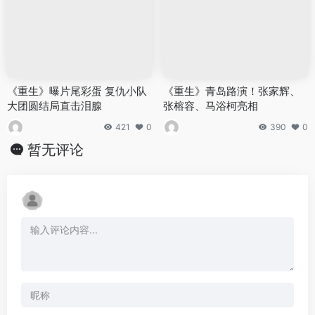
《重生》曝片尾彩蛋 复仇小队
《重生》青岛路演！张家辉、
大团圆结局直击泪腺
张榕容、马浴柯亮相
421
0
390
0
暂无评论