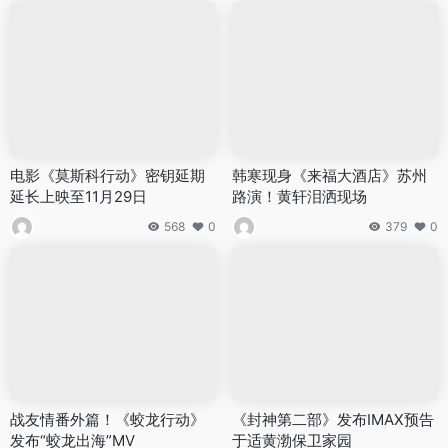
电影《莫斯科行动》密钥延期
韩寒现身《来福大酒店》苏州
延长上映至11月29日
路演！黄轩泪洒现场
568
0
379
0
战友情番外篇！《蛟龙行动》
《封神第二部》发布IMAX预告
发布“蛟龙出海”MV
于适黄渤保卫家园