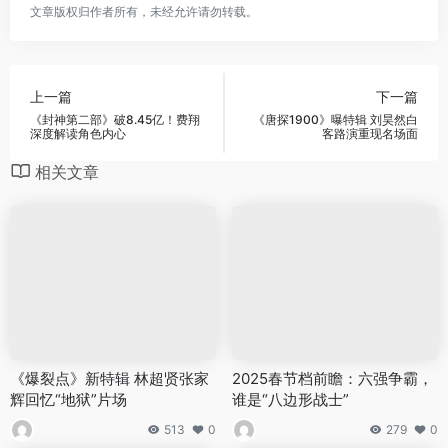
文章版权归作者所有，未经允许请勿转载。
上一篇
下一篇
《封神第二部》破8.45亿！费翔
《唐探1900》曝特辑 刘昊然白
深度解读角色内心
客路演重现名场面
相关文章
《爆裂点》新特辑 林超贤张家
2025春节档前瞻：六强争霸，
辉回忆“地狱”片场
谁是“八边形战士”
513
0
279
0