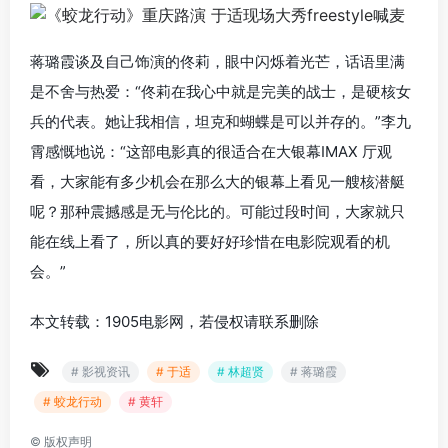
蒋璐霞谈及自己饰演的佟莉，眼中闪烁着光芒，话语里满
是不舍与热爱：“佟莉在我心中就是完美的战士，是硬核女
兵的代表。她让我相信，坦克和蝴蝶是可以并存的。”
李九
霄感慨地说：“这部电影真的很适合在大银幕IMAX 厅观
看，大家能有多少机会在那么大的银幕上看见一艘核潜艇
呢？那种震撼感是无与伦比的。可能过段时间，大家就只
能在线上看了，所以真的要好好珍惜在电影院观看的机
会。”
本文转载：1905电影网，若侵权请联系删除
# 影视资讯
# 于适
# 林超贤
# 蒋璐霞
# 蛟龙行动
# 黄轩
©
版权声明