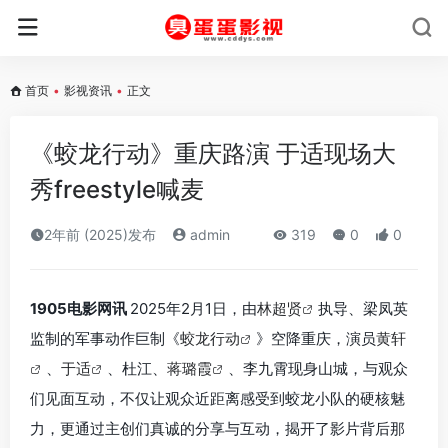
首页
•
影视资讯
•
正文
《蛟龙行动》重庆路演 于适现场大
秀freestyle喊麦
2年前 (2025)发布
admin
319
0
0
1905电影网讯
2025年2月1日，由
林超贤
执导、梁凤英
监制的军事动作巨制《
蛟龙行动
》空降重庆，演员
黄轩
、
于适
、杜江、
蒋璐霞
、李九霄现身山城，与观众
们见面互动，不仅让观众近距离感受到蛟龙小队的硬核魅
力，更通过主创们真诚的分享与互动，揭开了影片背后那