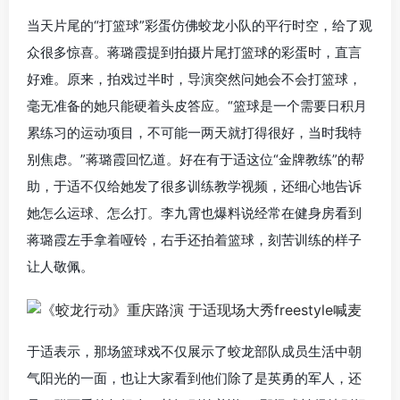
当天片尾的“打篮球”彩蛋仿佛蛟龙小队的平行时空，给了观
众很多惊喜。蒋璐霞提到拍摄片尾打篮球的彩蛋时，直言
好难。原来，拍戏过半时，导演突然问她会不会打篮球，
毫无准备的她只能硬着头皮答应。“篮球是一个需要日积月
累练习的运动项目，不可能一两天就打得很好，当时我特
别焦虑。”蒋璐霞回忆道。好在有于适这位“金牌教练”的帮
助，于适不仅给她发了很多训练教学视频，还细心地告诉
她怎么运球、怎么打。李九霄也爆料说经常在健身房看到
蒋璐霞左手拿着哑铃，右手还拍着篮球，刻苦训练的样子
让人敬佩。
于适表示，那场篮球戏不仅展示了蛟龙部队成员生活中朝
气阳光的一面，也让大家看到他们除了是英勇的军人，还