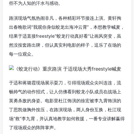
些不为人知的汗水与感动。
路演现场气氛热闹非凡，各种精彩环节接连上演。黄轩掏
出春晚歌词“我观你身似蛟龙出海冲云霄”，本想教学喊麦，
结果于适直接freestyle“蛟龙行动真好看”让画风突变，虽
然没按套路出牌，但认真安利电影的样子，逗乐了在场的
每一位观众。
于适和蒋璐霞现场展示耍刀，引得现场观众尖叫连连，流
畅帅气的动作招式，让人仿佛看到蛟龙小队成员在战场上
英勇杀敌的身姿。电影里杜江饰演的徐宏被李九霄饰演的
丁思凯做胸外按压，在路演现场，两人身份互换，杜江现
场“救”李九霄，并认真地教学如何救援，一番专业讲解赢得
了现场观众的阵阵掌声。