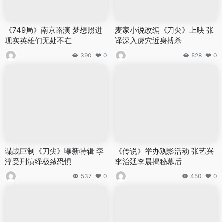
《749局》南京路演 梦想照进
麦家小说改编《刀尖》上映 张
现实英雄们无处不在
译深入虎穴近身搏杀
390
0
528
0
谍战巨制《刀尖》曝新特辑 李
《传说》举办观影活动 张艺兴
淳受刑演绎极致恐惧
李治廷李晨揭秘幕后
537
0
450
0