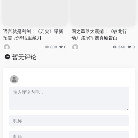
语言就是利剑！《刀尖》曝新
国之重器太震撼！《蛟龙行
预告 张译话里藏刀
动》路演军嫂真诚告白
808
0
340
0
暂无评论