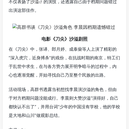
不仅表扬了
沙溢
的演技，还透露
自己由于档期问题错过
出演这部佳作。
电影《刀尖》沙溢剧照
在《刀尖》中，张译、郎月婷、成泰燊等人上演了精彩的
“深入虎穴，近身搏杀”的戏份，在抗战时期的南京，特工们
于乱世中求生，在与各方势力展开明争暗斗的
过程中，内
心也逐渐觉醒，开始寻找自己乃至整个民族的出路。
活动现场，高群书透露当初想找李晨演沙溢的角色，但由
于对方档期问题没能成行。李晨则大赞沙溢“演得好，自己
都快认不出了”，并用台词“少年的中国没有学校，他的学校
是大地和山川”做观影总结。