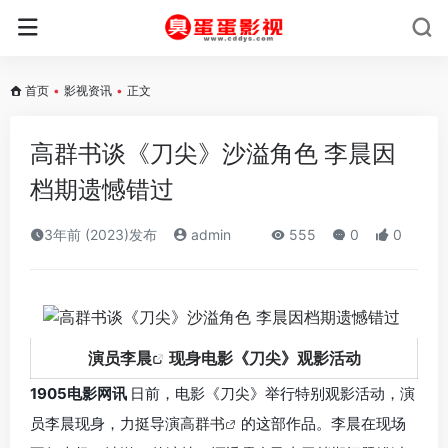
首页
•
影视资讯
•
正文
高群书谈《刀尖》沙溢角色 李晨因
档期遗憾错过
3年前 (2023)发布
admin
555
0
0
演员
李晨
现身电影《刀尖》观影活动
1905电影网讯
日前，电影《刀尖》举行特别观影活动，演
员李晨现身，力挺导演
高群书
的这部作品。李晨在现场