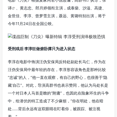
电影《刀尖》根据麦家同名小说改编，
高群书
执导，
张
译
、黄志忠、郎月婷领衔主演，成泰燊、沙溢、高捷、
金世佳、李淳、曾梦雪主演，聂远、黄璐特别出演，将于
今年11月24日在全国公映。
受刑戏后 李淳狂做俯卧撑只为进入状态
李淳在电影中饰演汪伪安保局反特处副处长马仁，作为在
汪伪安保局中最年轻的存在，李淳形容该角色是那种比较
“忠诚”的人，“他一直在观察，有自己的野心，也很善于‘隐
藏’自己”。对此，导演高群书也表示赞同，他认为马处长是
一个对日本人马首是瞻的“附庸”，也因此在险象环生的斗争
中，给潜伏的特工造成了不少麻烦，“你在明处，他在暗
处……背后永远有这双眼睛在盯着你，被跟踪、被注视
着。”