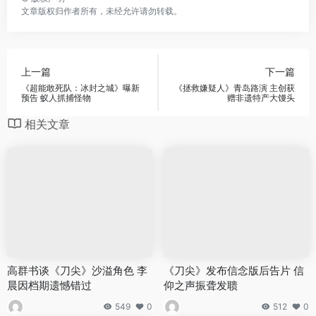
文章版权归作者所有，未经允许请勿转载。
上一篇
下一篇
《超能敢死队：冰封之城》曝新
《拯救嫌疑人》青岛路演 主创获
预告 蚁人抓捕怪物
赠非遗特产大馒头
相关文章
高群书谈《刀尖》沙溢角色 李
《刀尖》发布信念版后告片 信
晨因档期遗憾错过
仰之声振聋发聩
549
0
512
0