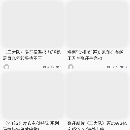
《三大队》曝群像海报 张译魏
海南“金椰奖”评委见面会 徐帆
晨目光坚毅警魂不灭
王景春张译等亮相
496
0
379
0
《沙丘2》发布主创特辑 系列
张译新片《三大队》票房破3亿
马拉松特别放映举行
定档12.22海外上映