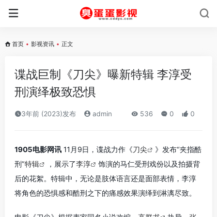
首页
•
影视资讯
•
正文
谍战巨制《刀尖》曝新特辑 李淳受
刑演绎极致恐惧
3年前 (2023)发布
admin
536
0
0
1905电影网讯
11月9日，谍战力作《
刀尖
》发布“夹指酷
刑”
特辑
，展示了
李淳
饰演的马仁受刑戏份以及拍摄背
后的花絮。特辑中，无论是肢体语言还是面部表情，李淳
将角色的恐惧感和酷刑之下的痛感效果演绎到淋漓尽致。