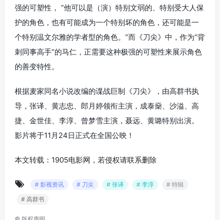
强的可塑性， “他可以是（演）特别文弱的、特别受大人保
护的角色，也有可能成为一个特别坏的角色，还可能是一
个特别温文尔雅的学者型的角色。”而《刀尖》中，作为“背
刺同事高手”的马仁，正需要这种极强的可塑性来展示角色
的善变特性。
根据麦家同名小说改编的谍战巨制《刀尖》，由高群书执
导，张译、黄志忠、郎月婷领衔主演，成泰燊、沙溢、高
捷、金世佳、李淳、曾梦雪主演，聂远、黄璐特别出演。
影片将于11月24日正式在全国公映！
本文转载：1905电影网，若侵权请联系删除
# 影视资讯
# 刀尖
# 张译
# 李淳
# 特辑
# 高群书
©
版权声明