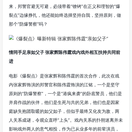
来，邦警官避无可避，必须带着“镣铐”在正义和理智的“爆
裂点”边缘挣扎，他还能始终选择坚持自我，坚持原则，做
那个“防爆警察”吗？
情同手足亲如父子 张家辉陈伟霆戏内戏外相互扶持共同前
进
电影《爆裂点》是张家辉和陈伟霆的首次合作，此次在戏
内张家辉饰演的邦警官和陈伟霆饰演的江铭，一个是坚守
原则的“防爆警察”，一个是“港疯来袭”的卧底警员，他们是
并肩作战的伙伴，他们是生死与共的兄弟，他们也是因家
庭缺失抱团取暖的如父如子，但似乎最终又化友为敌，两
人关系成谜，令观众直呼“上头”。戏内关系的扑朔迷离并未
影响戏外两人的意气相投，作为已从业多年的前辈演员，