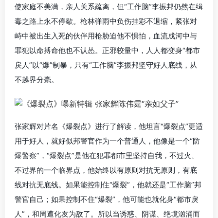
使家庭不美满，亲人关系疏离，但“工作脑”李振邦仍然在缉
毒之路上永不停歇。枪林弹雨中负伤挂彩不退缩，紧张对
峙中被出生入死的伙伴用枪胁迫他不惧怕，血流成河中与
罪犯以命搏命他也不认怂。正邪较量中，人人都变身“都市
戾人”以“爆”制暴，只有“工作脑”李振邦坚守好人底线，从
不越界分毫。
张家辉对片名《爆裂点》进行了解读，他坦言“爆裂点”更适
用于好人，就好似邦警官作为一个普通人，他像是一个“防
爆警察”，“爆裂点”是他在犯罪都市里坚持自我，不过火、
不过界的一个临界点，他始终以有原则对抗无原则，有底
线对抗无底线。如果能控制住“爆裂”，他就还是“工作脑”邦
警官自己；如果控制不住“爆裂”，他可能也就化身“都市戾
人”，和周遭化友为敌了。所以当诱惑、阴谋、绝境汹涌而