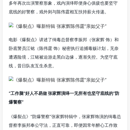
多年再次出演警察形象，戏内演绎即便身心俱疲也要坚守
底线的好警察，戏外则与陈伟霆相互扶持薪火传递。
电影《爆裂点》讲述了缉毒总督察李振邦（张家辉 饰）和
卧底警员江铭（陈伟霆 饰）秘密执行追捕毒贩计划，无奈
遭遇险境，江铭被迫游走黑白边缘，逐渐失控。为坚守底
线，昔日队友互生杀意。
“工作脑”好人不易做 张家辉演绎一无所有也坚守底线的“防
爆警察”
《爆裂点》“防爆警察”张家辉特辑中，张家辉饰演的缉毒总
督察李振邦奉公守法，正直可靠，即便因常年醉心工作致