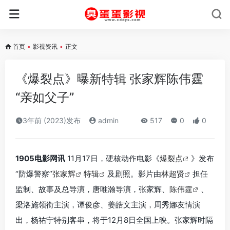
首页
•
影视资讯
•
正文
《爆裂点》曝新特辑 张家辉陈伟霆
“亲如父子”
3年前 (2023)发布
admin
517
0
0
1905电影网讯
11月17日，硬核动作电影《
爆裂点
》发布
“防爆警察”
张家辉
特辑
及剧照。影片由
林超贤
担任
监制、故事及总导演，唐唯瀚导演，张家辉、
陈伟霆
、
梁洛施领衔主演，谭俊彦、姜皓文主演，周秀娜友情演
出，杨祐宁特别客串，将于12月8日全国上映。张家辉时隔