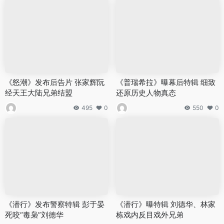
《怒潮》发布后告片 张家辉阮
《普瑞希拉》曝幕后特辑 细致
经天王大陆兄弟结盟
还原历史人物真态
495
0
550
0
《潜行》发布警察特辑 彭于晏
《潜行》曝特辑 刘德华、林家
死咬“毒枭”刘德华
栋戏内反目戏外兄弟