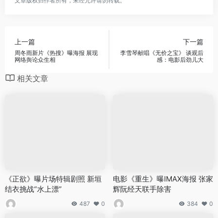
文章版权归作者所有，未经允许请勿转载。
上一篇
下一篇
周冬雨新片《热搜》曝海报 展现
李雪琴献唱《无价之宝》 谈观后
网络舆论众生相
感：电影后劲儿大
相关文章
《正欲》曝片场特辑剧照 新垣
电影《重生》曝IMAX海报 张家
结衣挑战“水上漂”
辉阮经天联手除害
487
0
384
0