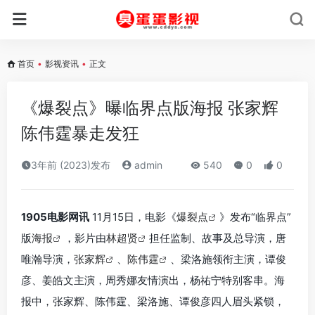
首页
•
影视资讯
•
正文
《爆裂点》曝临界点版海报 张家辉
陈伟霆暴走发狂
3年前 (2023)发布
admin
540
0
0
1905电影网讯
11月15日，电影《
爆裂点
》发布“临界点”
版
海报
，影片由
林超贤
担任监制、故事及总导演，唐
唯瀚导演，
张家辉
、
陈伟霆
、梁洛施领衔主演，谭俊
彦、姜皓文主演，周秀娜友情演出，杨祐宁特别客串。海
报中，张家辉、陈伟霆、梁洛施、谭俊彦四人眉头紧锁，