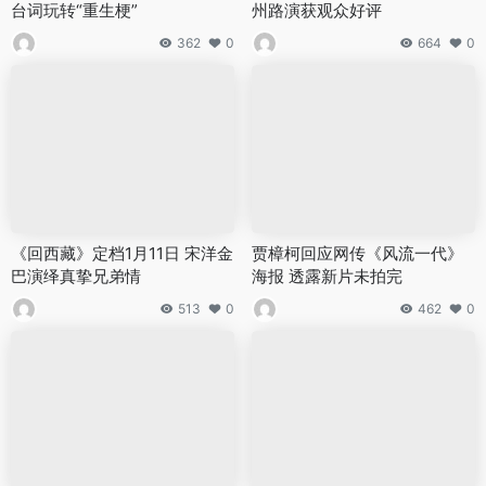
台词玩转“重生梗”
州路演获观众好评
362
0
664
0
《回西藏》定档1月11日 宋洋金
贾樟柯回应网传《风流一代》
巴演绎真挚兄弟情
海报 透露新片未拍完
513
0
462
0