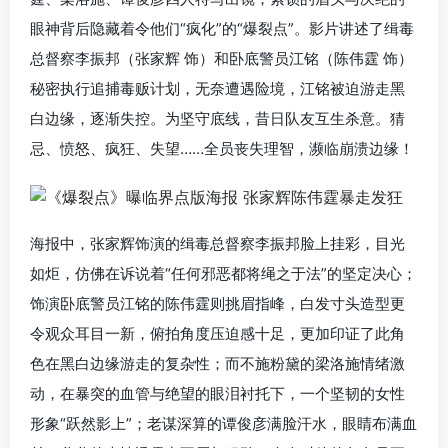
眼神背后隐藏着令他们“疯化”的“爆裂点”。影片讲述了缉毒
总督察李振邦（张家辉 饰）和卧底警员江铭（陈伟霆 饰）
秘密执行追捕毒贩计划，无奈遭遇险境，江铭被迫游走黑
白边缘，逐渐失控。为坚守底线，昔日队友互生杀意。猜
忌、愤怒、疯狂、失望……全员丧失理智，濒临崩溃边缘！
海报中，张家辉饰演的缉毒总督察李振邦脸上挂彩，目光
如炬，仿佛在诉说着“任何邪恶都将绳之于法”的坚定决心；
饰演卧底警员江铭的陈伟霆则挑眉指峰，白发寸头造型更
令观众耳目一新，俯拍角度压迫感十足，更加印证了此角
色在黑白边缘游走的复杂性；而不施粉黛的梁洛施情绪激
动，在暴突的血管与绝望的眼泪衬托下，一个坚韧的女性
形象“跃然影上”；老谋深算的谭俊彦满脸汗水，眼睛布满血