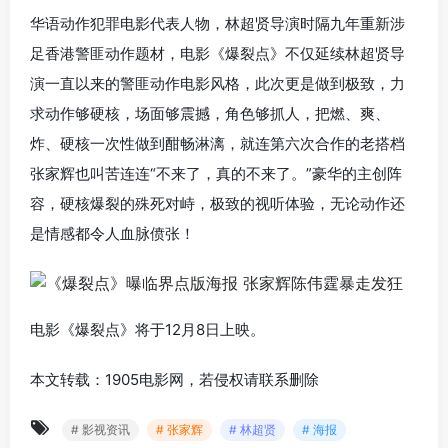
华语动作犯罪电影代表人物，林超贤导演时隔九年重新涉
足香港警匪动作题材，电影《爆裂点》不仅延续林超贤导
演一直以来的警匪动作电影风格，此次更是做到极致，力
求动作够硬核，场面够震撼，角色够抓人，把燃、爽、
炸、硬核一次性做到酣畅淋漓，就连第六次合作的老搭档
张家辉也叫苦连连“不来了，真的不来了。”豪华的主创阵
容，硬核爆裂的殊死对峙，极致的视听体验，无论动作还
是情感都令人血脉偾张！
电影《爆裂点》将于12月8日上映。
本文转载：1905电影网，若侵权请联系删除
# 影视资讯
# 张家辉
# 林超贤
# 海报