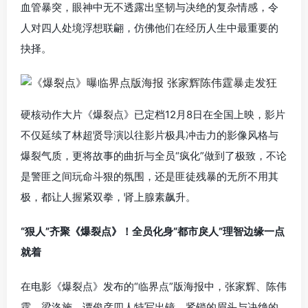
血管暴突，眼神中无不透露出坚韧与决绝的复杂情感，令
人对四人处境浮想联翩，仿佛他们在经历人生中最重要的
抉择。
硬核动作大片《爆裂点》已定档12月8日在全国上映，影片
不仅延续了林超贤导演以往影片极具冲击力的影像风格与
爆裂气质，更将故事的曲折与全员“疯化”做到了极致，不论
是警匪之间玩命斗狠的氛围，还是匪徒残暴的无所不用其
极，都让人握紧双拳，肾上腺素飙升。
“狠人”齐聚《爆裂点》！全员化身“都市戾人”理智边缘一点
就着
在电影《爆裂点》发布的“临界点”版海报中，张家辉、陈伟
霆、梁洛施、谭俊彦四人特写出镜，紧锁的眉头与决绝的