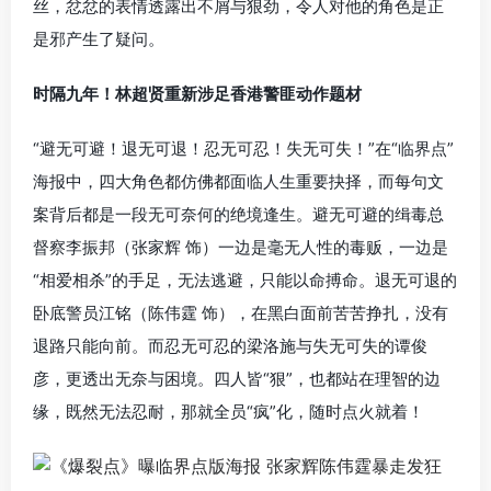
丝，忿忿的表情透露出不屑与狠劲，令人对他的角色是正
是邪产生了疑问。
时隔九年！林超贤重新涉足香港警匪动作题材
“避无可避！退无可退！忍无可忍！失无可失！”在“临界点”
海报中，四大角色都仿佛都面临人生重要抉择，而每句文
案背后都是一段无可奈何的绝境逢生。避无可避的缉毒总
督察李振邦（张家辉 饰）一边是毫无人性的毒贩，一边是
“相爱相杀”的手足，无法逃避，只能以命搏命。退无可退的
卧底警员江铭（陈伟霆 饰），在黑白面前苦苦挣扎，没有
退路只能向前。而忍无可忍的梁洛施与失无可失的谭俊
彦，更透出无奈与困境。四人皆“狠”，也都站在理智的边
缘，既然无法忍耐，那就全员“疯”化，随时点火就着！