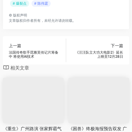
# 爆裂点
# 陈伟霆
©
版权声明
文章版权归作者所有，未经允许请勿转载。
上一篇
下一篇
法国传奇歌手琵雅芙传记片筹备
《汪汪队立大功大电影2》延长
中 将使用AI技术
上映至12月28日
相关文章
《重生》广州路演 张家辉霸气
《困兽》终极海报预告双发 广