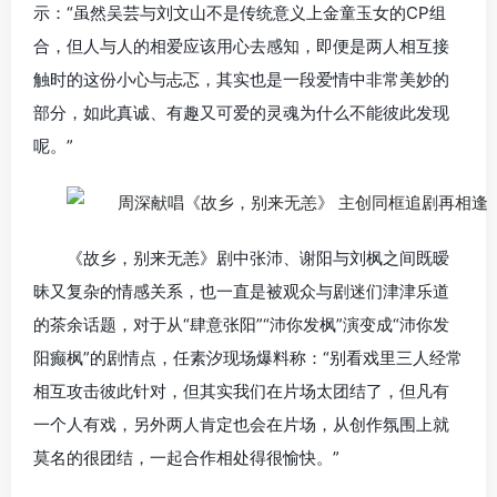
示：“虽然吴芸与刘文山不是传统意义上金童玉女的CP组
合，但人与人的相爱应该用心去感知，即便是两人相互接
触时的这份小心与忐忑，其实也是一段爱情中非常美妙的
部分，如此真诚、有趣又可爱的灵魂为什么不能彼此发现
呢。”
《故乡，别来无恙》剧中张沛、谢阳与刘枫之间既暧
昧又复杂的情感关系，也一直是被观众与剧迷们津津乐道
的茶余话题，对于从“肆意张阳”“沛你发枫”演变成“沛你发
阳癫枫”的剧情点，任素汐现场爆料称：“别看戏里三人经常
相互攻击彼此针对，但其实我们在片场太团结了，但凡有
一个人有戏，另外两人肯定也会在片场，从创作氛围上就
莫名的很团结，一起合作相处得很愉快。”