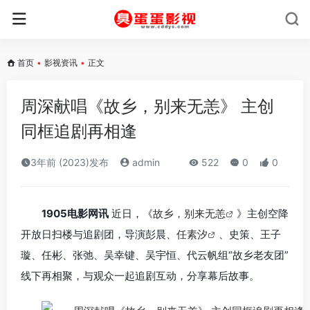
首页
•
影视资讯
•
正文
周深献唱《故乡，别来无恙》 主创
同框追剧再相逢
3年前 (2023)发布
admin
522
0
0
1905电影网讯
近日，《
故乡，别来无恙
》主创空降
开放日扫楼与追剧团，导演彭晨、
任素汐
、史策、王子
璇、任彬、张弛、吴幸键、吴宇恒、代云帆组“故乡老友团”
线下再相聚，与观众一起追剧互动，分享幕后故事。