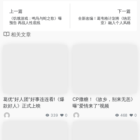
上一篇
下一篇
《饥饿游戏：鸣鸟与蛇之歌》曝
全新改编！葛韦格计划将《纳尼
预告 再战人性底线
亚》融入个人风格
相关文章
葛优“好人团”好事连连看!《爆
CP撒糖！《故乡，别来无恙》
款好人》正式上映
曝“爱情来了”视频
339
0
468
0