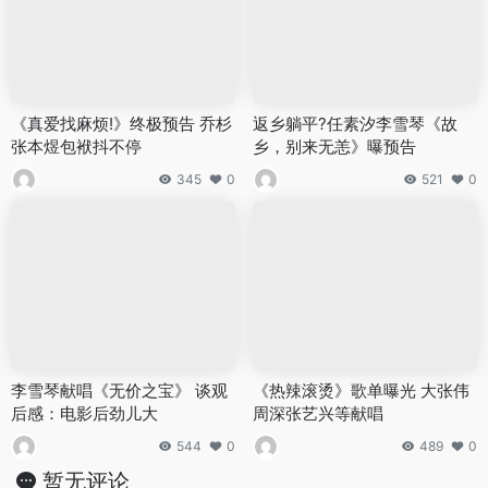
《真爱找麻烦!》终极预告 乔杉
返乡躺平?任素汐李雪琴《故
张本煜包袱抖不停
乡，别来无恙》曝预告
345
0
521
0
李雪琴献唱《无价之宝》 谈观
《热辣滚烫》歌单曝光 大张伟
后感：电影后劲儿大
周深张艺兴等献唱
544
0
489
0
暂无评论