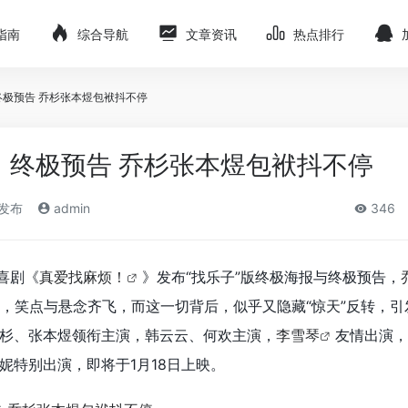
指南
综合导航
文章资讯
热点排行
终极预告 乔杉张本煜包袱抖不停
》终极预告 乔杉张本煜包袱抖不停
)发布
admin
346
喜剧《
真爱找麻烦！
》发布“找乐子”版终极海报与终极预告，
，笑点与悬念齐飞，而这一切背后，似乎又隐藏“惊天”反转，引
杉、张本煜领衔主演，韩云云、何欢主演，
李雪琴
友情出演，
妮特别出演，即将于1月18日上映。