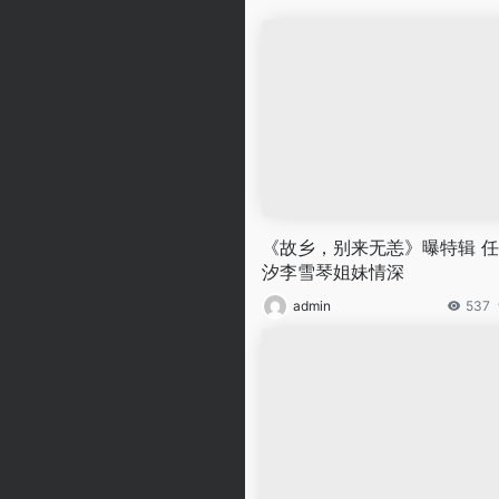
《故乡，别来无恙》曝特辑 
汐李雪琴姐妹情深
admin
537