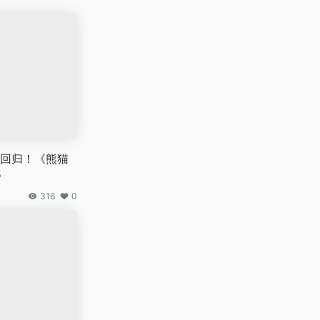
回归！《熊猫
5
316
0