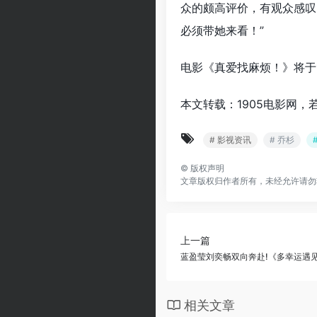
众的颇高评价，有观众感叹
必须带她来看！”
电影《真爱找麻烦！》将于
本文转载：1905电影网，
# 影视资讯
# 乔杉
©
版权声明
文章版权归作者所有，未经允许请勿
上一篇
蓝盈莹刘奕畅双向奔赴!《多幸运遇见你
相关文章