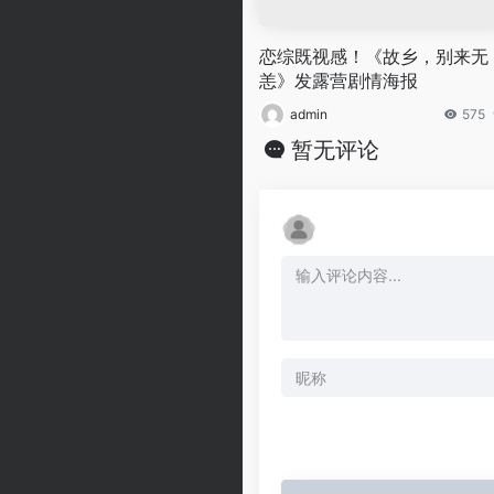
恋综既视感！《故乡，别来无
恙》发露营剧情海报
admin
575
暂无评论