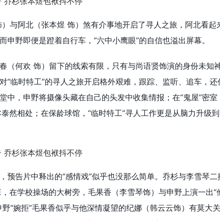
饰）与阿北（张本煜 饰）煞有介事地开启了寻人之旅，阿北看起
而申野即便是蹬着自行车，“六中小鹰眼”的自信也溢出屏幕。
春（何欢 饰）留下的线索有限，只有与尚语贤饰演的身份未知
对“临时特工”的寻人之旅开启格外艰难，跟踪、监听、追车，还
堂中，申野将摄像头藏在自己的头发中收集情报；在“鬼屋”密室
PC泰然相处；在保龄球馆，“临时特工”寻人工作更是从脑力升级
，预告片中释出的“感情戏”似乎也没那么简单。乔杉与李雪琴二
E，在学校操场的大树旁，毛果香（李雪琴饰）与申野上演一出“
申野“婉拒”毛果香似乎与他深情凝望的纪娜（韩云云饰）有莫大