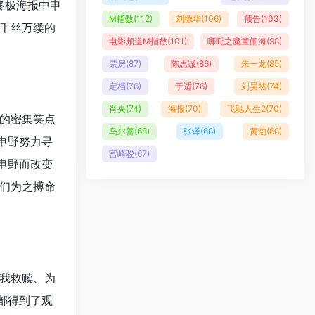
终极海报中申
M指数
(112)
刘德华
(106)
预告
(103)
千丝万缕的
电影频道M指数
(101)
哪吒之魔童闹海
(98)
票房
(87)
陈思诚
(86)
朱一龙
(85)
定档
(76)
于适
(76)
刘昊然
(74)
肖央
(74)
海报
(70)
飞驰人生2
(70)
的密集笑点
乌尔善
(68)
张译
(68)
黄渤
(68)
申野努力寻
宫崎骏
(67)
申野而改变
们为之搏命
我救赎、为
都得到了观