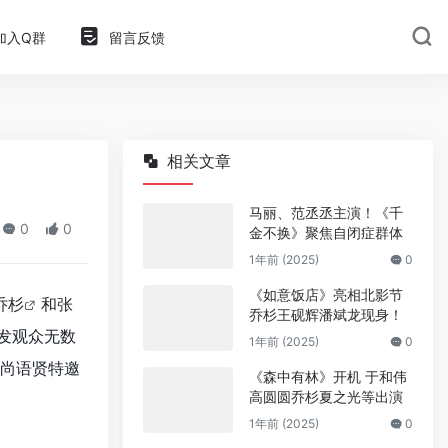
加入Q群
留言反馈
相关文章
马丽、范丞丞主演！《千
0
0
金不换》聚焦自闭症群体
1年前 (2025)
0
《如意饭店》亮相北影节
乔杉
和
张
乔杉王砚辉潘斌龙现身！
发观众无数
1年前 (2025)
0
尚语贤特邀
《森中有林》开机 于和伟
高圆圆乔杉夏之光等出演
1年前 (2025)
0