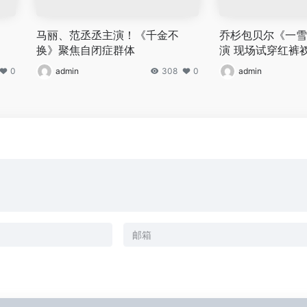
马丽、范丞丞主演！《千金不
乔杉包贝尔《一雪
换》聚焦自闭症群体
演 现场试穿红裤
0
admin
308
0
admin