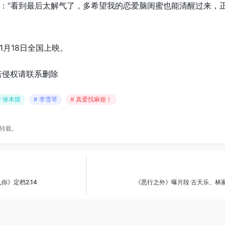
：“看到最后太解气了，多希望我的恋爱脑闺蜜也能清醒过来，
1月18日全国上映。
若侵权请联系删除
# 张本煜
# 李雪琴
# 真爱找麻烦！
转载。
》定档2.14
《恶行之外》曝片段 古天乐、林