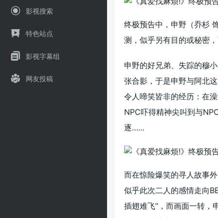
影视搜索
终极预告中，申野（乔杉 
特色站点
测，似乎另有目的或秘密，
影视字幕组
申野的好兄弟、失踪的穆小
网友投稿
张合影，于是申野与阿北这
令人啼笑皆非的经历：在澡
NPC吓得精神尖叫到与N
逐……
而在惊险爆笑的寻人故事外
似乎此次二人的感情走向B
插翅难飞”，而画面一转，