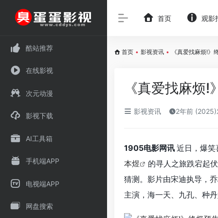
首页
观影
酷站推荐
首页
•
影视资讯
•
《真爱找麻烦!》
在线影视
《真爱找麻烦!
次元动漫
影视资讯
2年前 (2025
影视下载
AI工具箱
1905电影网讯
近日，爆笑
手机端APP
本煜
的寻人之旅跌宕起伏
猜测。
影片由宋迪执导，乔
电视端APP
主演，海一天、九孔、种丹
网盘搜索