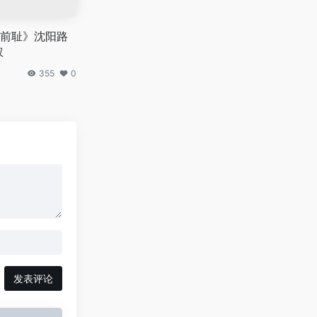
前耻》沈阳路
衩
355
0
发表评论