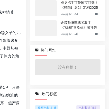
成龙携手可爱国宝回归！
《熊猫计划2》定档2025
来神情莫
2年前 (2025)
0
金晨孙阳李雪琴联手！
《“骗骗”喜欢你》曝预告
神秘女子的几
2年前 (2024)
0
伴随着诸多
，申野从被
热门网址
到了体力的角
没有数据！
搭CP，只是
热门标签
他逃她追他
关系，但产房
动画电影
(211)
电影频道
(153)