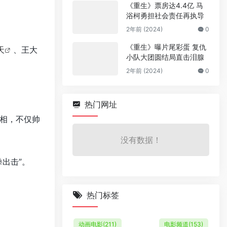
《重生》票房达4.4亿 马
浴柯勇担社会责任再执导
2年前 (2024)
0
《重生》曝片尾彩蛋 复仇
天
、王大
小队大团圆结局直击泪腺
2年前 (2024)
0
热门网址
相，不仅帅
没有数据！
出击”。
热门标签
动画电影
(211)
电影频道
(153)