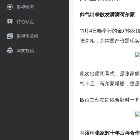
影视搜索
帅气出拳散发满满荷尔蒙
特色站点
11月4日晚举行的金鸡奖
影视字幕组
陆亮相，为纯国产暗黑现实
网友投稿
此次出席闭幕式，是张家辉
气十足、荷尔蒙爆棚，更是
四位主创在红毯合影时一齐
马浴柯张家辉十年后再合作