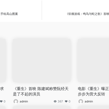
生手绘高山图案
《饥饿游戏：鸣鸟与蛇之歌》首映
要求
《重生》首映 陈建斌称赞阮经天
电影《重生》曝正
是了不起的演员
步步为营大反转
0
admin
367
0
admin