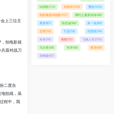
M指数
(112)
刘德华
(106)
预告
(103)
电影频道M指数
(101)
哪吒之魔童闹海
(98)
介会上三位主
票房
(87)
陈思诚
(86)
朱一龙
(85)
定档
(76)
于适
(76)
刘昊然
(74)
肖央
(74)
海报
(70)
飞驰人生2
(70)
梦，拍电影就
乌尔善
(68)
张译
(68)
黄渤
(68)
冷兵器对战刀
宫崎骏
(67)
份二度合
迷地拍戏，虽
过程中，我