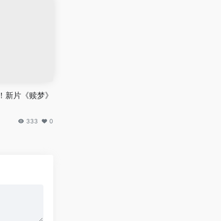
！新片《赎梦》
333
0