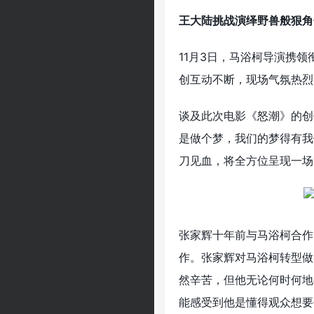
王大陆挑战演绎野兽般狠角
11月3日，马浴柯导演携
创互动不断，现场气氛热烈
谈及此次电影《怒潮》的创
是做个梦，我们的梦得有我
刀见血，将全方位呈现一场
张家辉十年前与马浴柯合作
作。张家辉对马浴柯转型做
然辛苦，但他无论何时何地
能感受到他是懂得观众想要