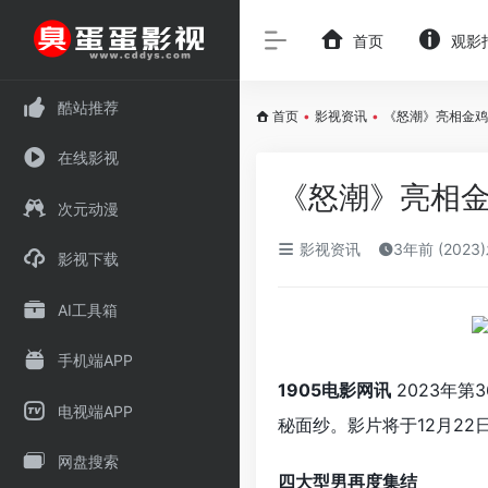
首页
观影
酷站推荐
首页
•
影视资讯
•
《怒潮》亮相金鸡
在线影视
《怒潮》亮相金
次元动漫
影视资讯
3年前 (2023
影视下载
AI工具箱
手机端APP
1905电影网讯
2023年第
电视端APP
秘面纱。
影片将于12月22
网盘搜索
四大型男再度集结