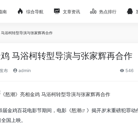
指南
综合导航
文章资讯
热点排行
 马浴柯转型导演与张家辉再合作
鸡 马浴柯转型导演与张家辉再合作
)发布
admin
546
36届金鸡百花电影节期间，电影《
怒潮
》揭开岁末重磅犯罪动
日全国上映。