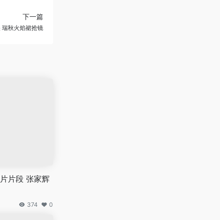
下一篇
 瑞秋火焰裙抢镜
片片段 张家辉
374
0