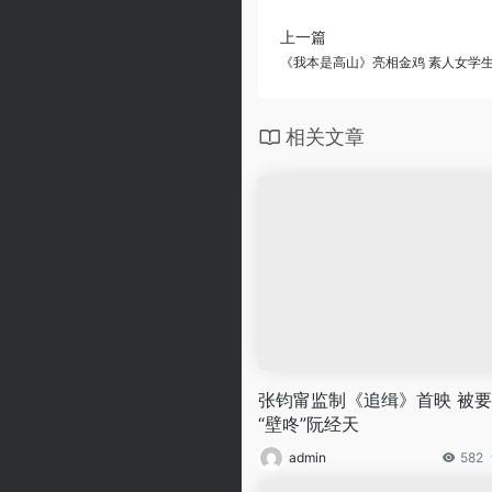
上一篇
《我本是高山》亮相金鸡 素人女学
相关文章
张钧甯监制《追缉》首映 被
“壁咚”阮经天
admin
582