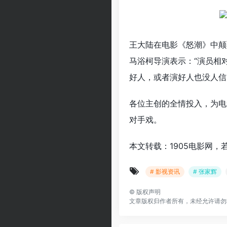
王大陆在电影《怒潮》中颠
马浴柯导演表示：“演员相
好人，或者演好人也没人信
各位主创的全情投入，为电
对手戏。
本文转载：1905电影网，
# 影视资讯
# 张家辉
©
版权声明
文章版权归作者所有，未经允许请勿