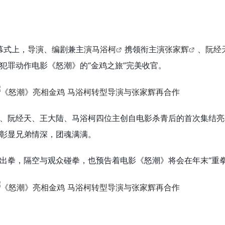
闭幕式上，导演、编剧兼主演
马浴柯
携领衔主演
张家辉
、
阮经
犯罪动作电影《怒潮》的“金鸡之旅”完美收官。
、阮经天、王大陆、马浴柯四位主创自电影杀青后的首次集结亮
彰显兄弟情深，团魂满满。
出拳，隔空与观众碰拳，也预告着电影《怒潮》将会在年末“重拳