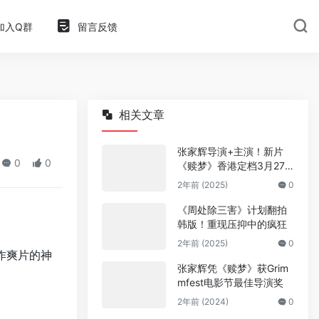
加入Q群
留言反馈
相关文章
张家辉导演+主演！新片
0
0
《赎梦》香港定档3月27
日
2年前 (2025)
0
《周处除三害》计划翻拍
韩版！重现压抑中的疯狂
2年前 (2025)
0
作爽片的神
张家辉凭《赎梦》获Grim
mfest电影节最佳导演奖
2年前 (2024)
0