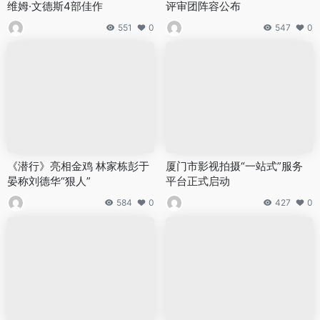
维姆·文德斯4部佳作
评审团阵容公布
551
0
547
0
《潜行》亮相金鸡 林家栋彭于
厦门市影视拍摄“一站式”服务
晏称刘德华“狠人”
平台正式启动
584
0
427
0