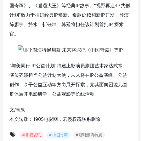
国奇谭》、《邋遢大王》等经典IP故事。“视野再造·IP共创
计划”致力于推进经典IP焕新、爆款延续和新IP开发，导演
陈廖宇、於水、忻钰坤、韩延将担任该计划首批IP 探索
官。
“与美同行·IP公益计划”特邀上影演员剧团艺术家达式常、
演员齐溪担当公益计划大使，未来将在IP公益演绎、公益
创作、亲子公益互动等方向展开探索，尤其面向困境儿童
群体展开电影研学、公益观影等长线活动。
文/青果
本文转载：1905电影网，若侵权请联系删除
# 影视资讯
# 中国奇谭
# 哪吒闹海特展