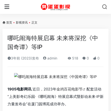
首页
•
影视资讯
•
正文
哪吒闹海特展启幕 未来将深挖《中
国奇谭》等IP
3年前 (2023)发布
admin
518
0
0
1905电影网讯
近日，2023年
金鸡百花电影节
配套活动
“上美影奇幻乐园·《哪吒闹海》特展启幕式暨影动未来·IP新
力量发布会”在厦门园博苑成功举办。