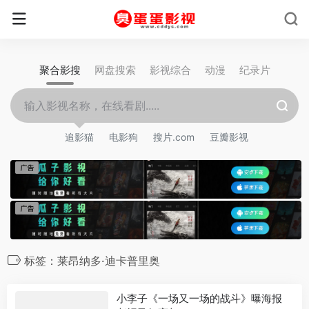
聚合影搜
网盘搜索
影视综合
动漫
纪录片
追影猫
电影狗
搜片.com
豆瓣影视
标签：莱昂纳多·迪卡普里奥
小李子《一场又一场的战斗》曝海报