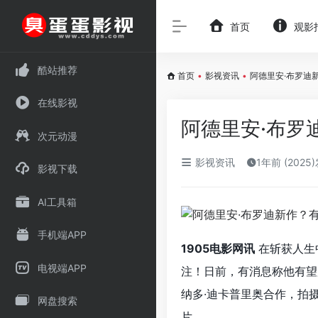
首页
观影
酷站推荐
首页
•
影视资讯
•
阿德里安·布罗迪
在线影视
阿德里安·布罗
次元动漫
影视资讯
1年前 (2025
影视下载
AI工具箱
手机端APP
1905电影网讯
在斩获人生
电视端APP
注！日前，有消息称他有望
纳多·迪卡普里奥合作，拍摄一部
网盘搜索
片。