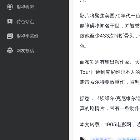
影视搜索
影片将聚焦美国70年代一
特色站点
越障碍物闻名于世，并被誉
致他至少433次摔断骨头
影视字幕组
色。
网友投稿
而布罗迪有望出演作家、大型体
Tour》遭到克尼维尔本
袭击索尔特曼致重伤，被判
据悉，《埃维尔·克尼维尔
算的剧情片，带有一些动作
本文转载：1905电影网，