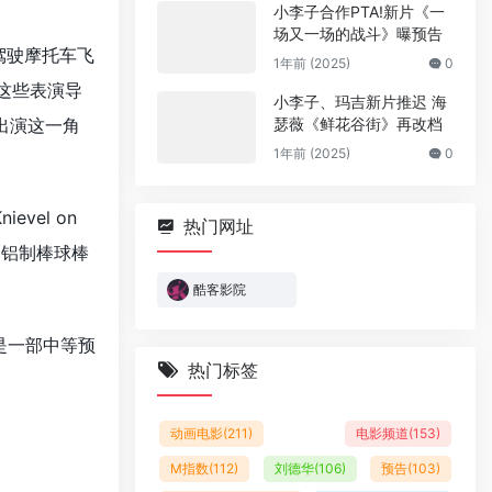
小李子合作PTA!新片《一
场又一场的战斗》曝预告
驾驶摩托车飞
1年前 (2025)
0
这些表演导
小李子、玛吉新片推迟 海
出演这一角
瑟薇《鲜花谷街》再改档
1年前 (2025)
0
vel on
热门网址
用铝制棒球棒
酷客影院
是一部中等预
热门标签
动画电影
(211)
电影频道
(153)
M指数
(112)
刘德华
(106)
预告
(103)