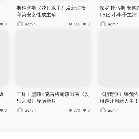
斯科塞斯《花月杀手》发新海报
保罗·托马斯·安
印第安女性成主角
1.5亿 小李子主演
0
admin
528
0
admin
爆
王炸！墨菲×克雷格商谈出演《爱
《粗野派》曝预告
乐之城》导演新片
相遇开启新人生！
0
admin
270
0
admin