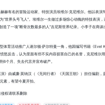
位赫赫有名的冒险运动家、特技演员埃维尔·克尼维尔。他以表演
为“世界头号飞人”。埃维尔一生做过多场惊心动魄的特技表演，
，创造了一项“断骨次数最多的人”吉尼斯世界纪录。小李子在商谈
育活动推广人谢尔顿·萨尔特曼一角，他因编写书籍《Evel Knie
人的愤怒反击，认为里面有些不实内容损害自己的名誉，克尼维尔
刑6个月、失去代言并宣布破产。
巡演》由威廉·莫纳汉（《无间行者》《天国王朝》）担任编剧，
元素，有望今夏开拍。
若侵权请联系删除