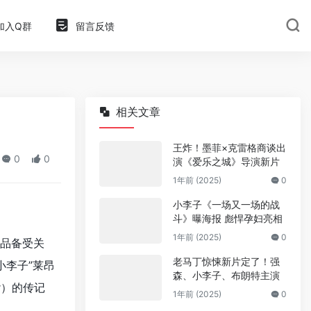
加入Q群
留言反馈
相关文章
王炸！墨菲×克雷格商谈出
0
0
演《爱乐之城》导演新片
1年前 (2025)
0
小李子《一场又一场的战
斗》曝海报 彪悍孕妇亮相
1年前 (2025)
0
作品备受关
老马丁惊悚新片定了！强
小李子”莱昂
森、小李子、布朗特主演
ur）的传记
1年前 (2025)
0