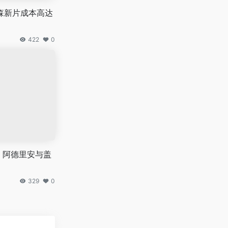
德森新片成本高达
422
0
 阿德里安与盖
329
0