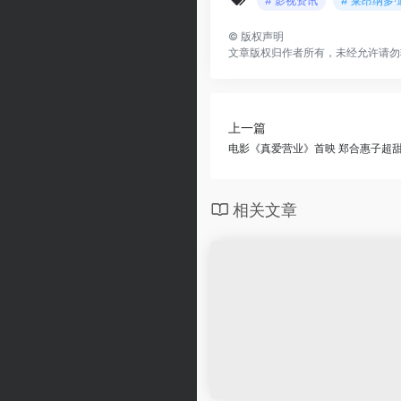
# 影视资讯
# 莱昂纳多
©
版权声明
文章版权归作者所有，未经允许请勿
上一篇
电影《真爱营业》首映 郑合惠子超
相关文章