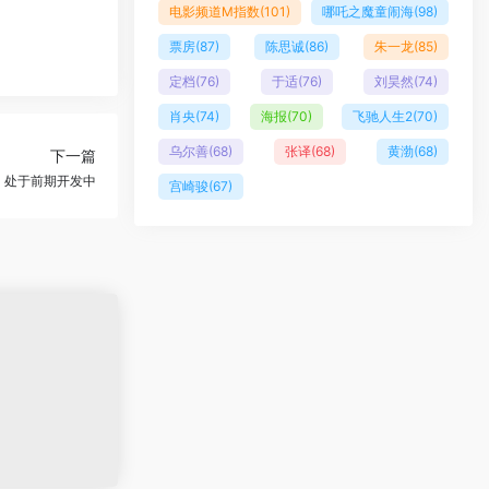
电影频道M指数
(101)
哪吒之魔童闹海
(98)
票房
(87)
陈思诚
(86)
朱一龙
(85)
定档
(76)
于适
(76)
刘昊然
(74)
肖央
(74)
海报
(70)
飞驰人生2
(70)
乌尔善
(68)
张译
(68)
黄渤
(68)
下一篇
》处于前期开发中
宫崎骏
(67)