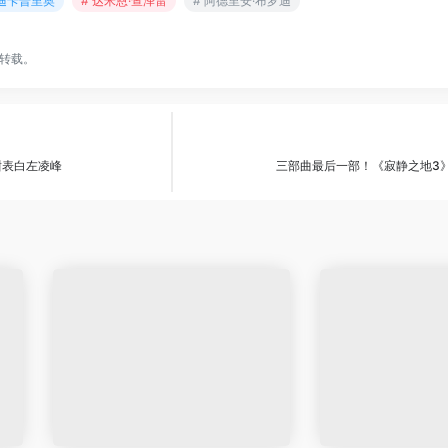
·迪卡普里奥
# 达米恩·查泽雷
# 阿德里安·布罗迪
转载。
甜表白左凌峰
三部曲最后一部！《寂静之地3