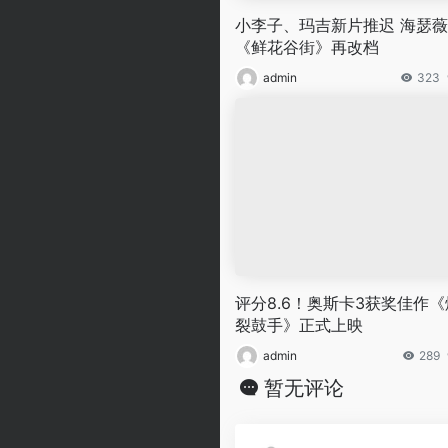
小李子、玛吉新片推迟 海瑟薇
《鲜花谷街》再改档
admin
323
评分8.6！奥斯卡3获奖佳作《
裂鼓手》正式上映
admin
289
暂无评论