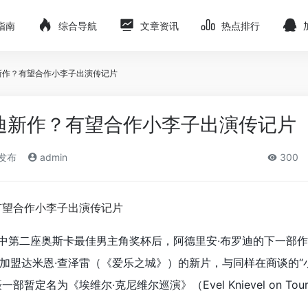
指南
综合导航
文章资讯
热点排行
新作？有望合作小李子出演传记片
迪新作？有望合作小李子出演传记片
)发布
admin
300
中第二座奥斯卡最佳男主角奖杯后，阿德里安·布罗迪的下一部
加盟达米恩·查泽雷（《爱乐之城》）的新片，与同样在商谈的“
暂定名为《埃维尔·克尼维尔巡演》（Evel Knievel on To