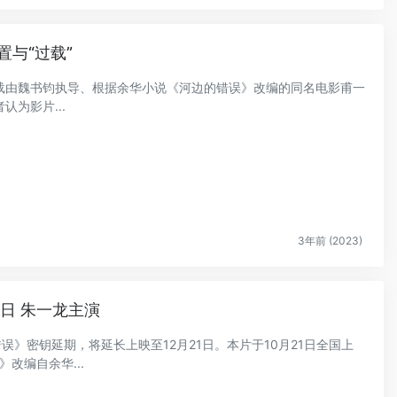
与“过载”
载由魏书钧执导、根据余华小说《河边的错误》改编的同名电影甫一
为影片...
3年前 (2023)
1日 朱一龙主演
错误》密钥延期，将延长上映至12月21日。本片于10月21日全国上
改编自余华...