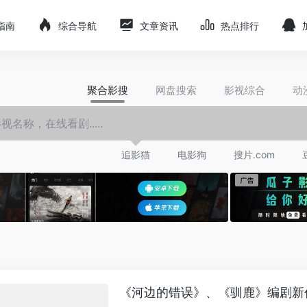
指南
综合导航
文章资讯
热点排行
聚合影搜
网盘搜索
影视综合
动
追影猫
电影狗
搜片.com
《河边的错误》、《驯鹿》编剧新