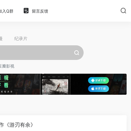
加入Q群
留言反馈
漫
纪录片
豆瓣影视
作《游刃有余》