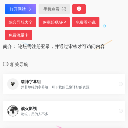
打开网站
手机查看
综合导航大全
免费影视APP
免费看小说
免费流量卡
简介： 论坛需注册登录，并通过审核才可访问内容
相关导航
诸神字幕组
并非单纯的字幕组，可下载的已翻译好的资源
战火影视
论坛，用的人不多