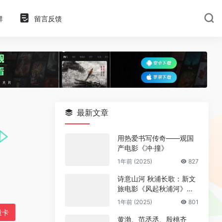
群
留言反馈
最新文章
用热爱书写传奇——观国
产电影《冲·撞》
1年前 (2025)
827
诗意山河 秋浦长歌：新文
旅电影《风起秋浦河》今
日全国公映
1年前 (2025)
801
量卡
黄渤、范丞丞、殷桃齐