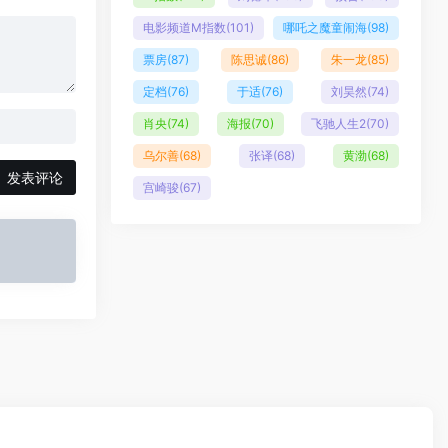
电影频道M指数
(101)
哪吒之魔童闹海
(98)
票房
(87)
陈思诚
(86)
朱一龙
(85)
定档
(76)
于适
(76)
刘昊然
(74)
肖央
(74)
海报
(70)
飞驰人生2
(70)
乌尔善
(68)
张译
(68)
黄渤
(68)
发表评论
宫崎骏
(67)