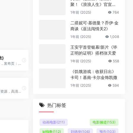
聚！《浪浪人生》官宣阵
容
1年前 (2025)
764
二搭妮可·基德曼？乔伊·金
商谈《巫法闯情关2》
1年前 (2025)
1,008
王安宇首登银幕!新片《毕
正明的证明》搭档张天爱
效)
1年前 (2025)
558
番剧多，播放快，发布页：http://www.dmd8.com/
《饥饿游戏：收获日出》
卡司！基南·卡尔金饰凯撒
1年前 (2025)
594
专注日漫，自建资源，高清秒播放
热门标签
动画电影
(211)
电影频道
(153)
M指数
(112)
刘德华
(106)
预告
(103)