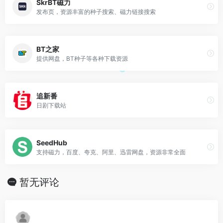
SkrBT磁力
发布页，资源丰富的种子搜索、磁力链接搜索
BT之家
提供网盘，BT种子等各种下载资源
追新番
日剧下载站
SeedHub
支持磁力，百度、夸克、阿里、迅雷网盘，资源非常全面
暂无评论