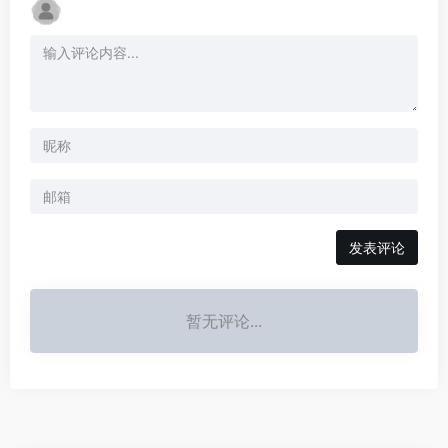
发表评论
暂无评论...